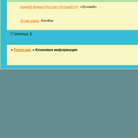
Aндрей,Андрон,Лук или =ЛучникК=)))
=ЛучникК=
Устав клана
RemRar
Страница:
1
»
Ренесанс
»
Клановая информация