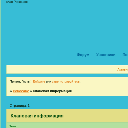
клан Ренесанс
Форум
Участники
По
Активн
Привет, Гость!
Войдите
или
зарегистрируйтесь
.
»
Ренесанс
»
Клановая информация
Страница:
1
Клановая информация
Тема