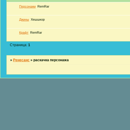
Персонажи
RemRar
Джины
Хешшкор
Крафт
RemRar
Страница:
1
»
Ренесанс
»
раскачка персонажа