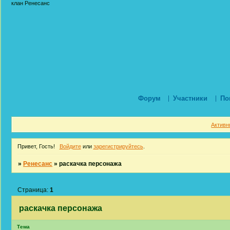
клан Ренесанс
Форум
Участники
По
Активн
Привет, Гость!
Войдите
или
зарегистрируйтесь
.
»
Ренесанс
»
раскачка персонажа
Страница:
1
раскачка персонажа
Тема