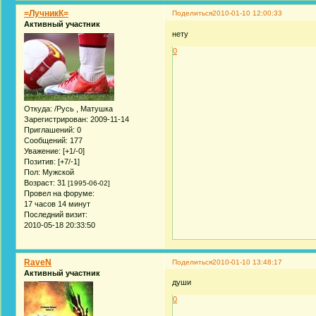
=ЛучникК=
Поделиться
2010-01-10 12:00:33
Активный участник
нету
0
Откуда:
/Русь , Матушка
Зарегистрирован
: 2009-11-14
Приглашений:
0
Сообщений:
177
Уважение:
[+1/-0]
Позитив:
[+7/-1]
Пол:
Мужской
Возраст:
31
[1995-06-02]
Провел на форуме:
17 часов 14 минут
Последний визит:
2010-05-18 20:33:50
RaveN
Поделиться
2010-01-10 13:48:17
Активный участник
души
0