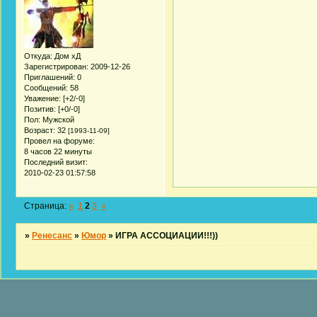
Откуда:
Дом хД
Зарегистрирован
: 2009-12-26
Приглашений:
0
Сообщений:
58
Уважение:
[+2/-0]
Позитив:
[+0/-0]
Пол:
Мужской
Возраст:
32
[1993-11-09]
Провел на форуме:
8 часов 22 минуты
Последний визит:
2010-02-23 01:57:58
Страница:
«
1
2
3
»
»
Ренесанс
»
Юмор
»
ИГРА АССОЦИАЦИИ!!!))