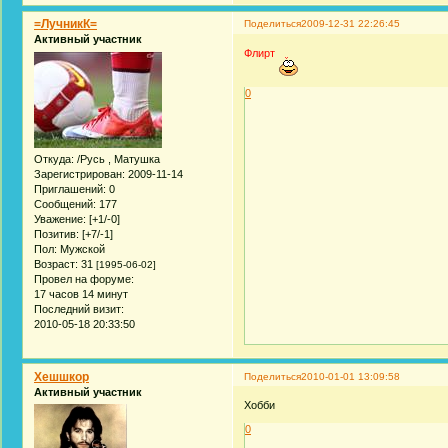
=ЛучникК=
Поделиться
2009-12-31 22:26:45
Активный участник
Флирт
0
Откуда:
/Русь , Матушка
Зарегистрирован
: 2009-11-14
Приглашений:
0
Сообщений:
177
Уважение:
[+1/-0]
Позитив:
[+7/-1]
Пол:
Мужской
Возраст:
31
[1995-06-02]
Провел на форуме:
17 часов 14 минут
Последний визит:
2010-05-18 20:33:50
Хешшкор
Поделиться
2010-01-01 13:09:58
Активный участник
Хобби
0