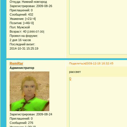
Откуда:
Нижний новгород
Зарегистрирован
: 2009-08-26
Приглашений:
0
Сообщений:
432
Уважение:
[+21/-4]
Позитив:
[+46/-0]
Пол:
Мужской
Возраст:
40
[1986-07-30]
Провел на форуме:
2 дня 16 часов
Последний визит:
2014-10-31 15:25:19
RemRar
Поделиться
2009-12-16 16:32:45
Администратор
рассвет
0
Зарегистрирован
: 2009-08-24
Приглашений:
0
Сообщений:
276
Уважение:
[+20/-0]