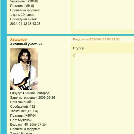
Уважение:
[+20/-0]
Позитив:
[+5/-0]
Провел на форуме:
1 день 10 часов
Последний визит:
2014-04-12 18:43:25
Хешшкор
Поделиться
2010-01-02 06:13:36
Активный участник
Ступор
0
Откуда:
Нижний новгород
Зарегистрирован
: 2009-08-26
Приглашений:
0
Сообщений:
432
Уважение:
[+21/-4]
Позитив:
[+46/-0]
Пол:
Мужской
Возраст:
40
[1986-07-30]
Провел на форуме:
2 дня 16 часов