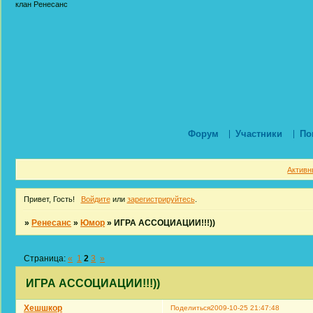
клан Ренесанс
Форум
Участники
По
Активн
Привет, Гость!
Войдите
или
зарегистрируйтесь
.
»
Ренесанс
»
Юмор
»
ИГРА АССОЦИАЦИИ!!!))
Страница:
«
1
2
3
»
ИГРА АССОЦИАЦИИ!!!))
Хешшкор
Поделиться
2009-10-25 21:47:48