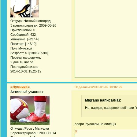
Откуда:
Нижний новгород
Зарегистрирован
: 2009-08-26
Приглашений:
0
Сообщений:
432
Уважение:
[+21/-4]
Позитив:
[+46/-0]
Пол:
Мужской
Возраст:
40
[1986-07-30]
Провел на форуме:
2 дня 16 часов
Последний визит:
2014-10-31 15:25:19
=ЛучникК=
Поделиться
2010-01-09 10:02:29
Активный участник
Migrans написал(а):
Но, пардон, наверное, всё-таки "
соори русском не силён))
Откуда:
/Русь , Матушка
0
Зарегистрирован
: 2009-11-14