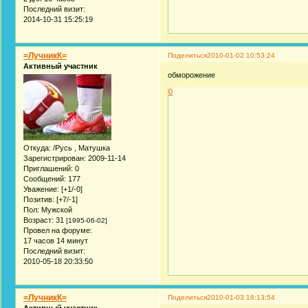
Последний визит:
2014-10-31 15:25:19
=ЛучникК=
Поделиться
2010-01-02 10:53:24
Активный участник
обморожение
0
Откуда:
/Русь , Матушка
Зарегистрирован
: 2009-11-14
Приглашений:
0
Сообщений:
177
Уважение:
[+1/-0]
Позитив:
[+7/-1]
Пол:
Мужской
Возраст:
31
[1995-06-02]
Провел на форуме:
17 часов 14 минут
Последний визит:
2010-05-18 20:33:50
=ЛучникК=
Поделиться
2010-01-03 18:13:54
Активный участник