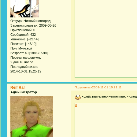
Откуда:
Нижний новгород
Зарегистрирован
: 2009-08-26
Приглашений:
0
Сообщений:
432
Уважение:
[+21/-4]
Позитив:
[+46/-0]
Пол:
Мужской
Возраст:
40
[1986-07-30]
Провел на форуме:
2 дня 16 часов
Последний визит:
2014-10-31 15:25:19
RemRar
Поделиться
2009-11-01 10:21:11
Администратор
я действительно непонимаю - след
0