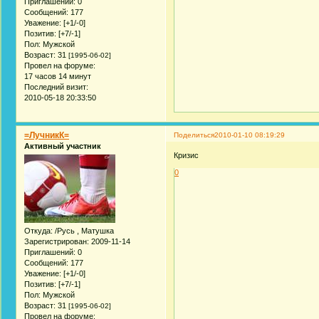
Приглашений:
0
Сообщений:
177
Уважение:
[+1/-0]
Позитив:
[+7/-1]
Пол:
Мужской
Возраст:
31
[1995-06-02]
Провел на форуме:
17 часов 14 минут
Последний визит:
2010-05-18 20:33:50
=ЛучникК=
Поделиться
2010-01-10 08:19:29
Активный участник
Кризис
0
Откуда:
/Русь , Матушка
Зарегистрирован
: 2009-11-14
Приглашений:
0
Сообщений:
177
Уважение:
[+1/-0]
Позитив:
[+7/-1]
Пол:
Мужской
Возраст:
31
[1995-06-02]
Провел на форуме: