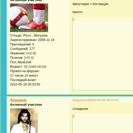
Ампутация = Кострация
пратез
0
Откуда:
/Русь , Матушка
Зарегистрирован
: 2009-11-14
Приглашений:
0
Сообщений:
177
Уважение:
[+1/-0]
Позитив:
[+7/-1]
Пол:
Мужской
Возраст:
31
[1995-06-02]
Провел на форуме:
17 часов 14 минут
Последний визит:
2010-05-18 20:33:50
Хешшкор
Поделиться
2010-01-09 08:23:42
Активный участник
созидание
0