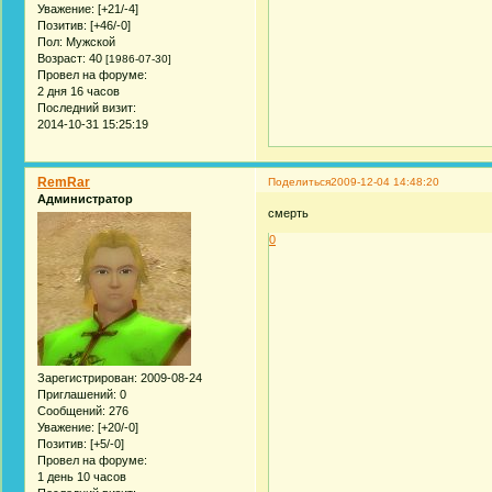
Уважение:
[+21/-4]
Позитив:
[+46/-0]
Пол:
Мужской
Возраст:
40
[1986-07-30]
Провел на форуме:
2 дня 16 часов
Последний визит:
2014-10-31 15:25:19
RemRar
Поделиться
2009-12-04 14:48:20
Администратор
смерть
0
Зарегистрирован
: 2009-08-24
Приглашений:
0
Сообщений:
276
Уважение:
[+20/-0]
Позитив:
[+5/-0]
Провел на форуме:
1 день 10 часов