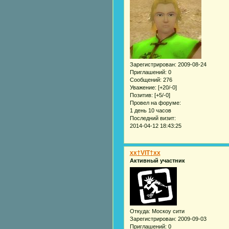
Зарегистрирован
: 2009-08-24
Приглашений:
0
Сообщений:
276
Уважение:
[+20/-0]
Позитив:
[+5/-0]
Провел на форуме:
1 день 10 часов
Последний визит:
2014-04-12 18:43:25
xx†VIT†xx
Активный участник
Откуда:
Москоу сити
Зарегистрирован
: 2009-09-03
Приглашений:
0