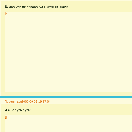
Думаю они не нуждаются в комментариях
0
Поделиться
2009-09-01 19:37:04
И еще чуть-чуть:
0