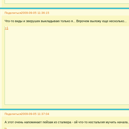
Поделиться
2009-09-05 11:36:15
Что-то виды и зверушек выкладываю только я... Впрочем выложу еще несколько...
+1
Поделиться
2009-09-05 11:37:04
А этот очень напоминает пейзаж из сталкера - ой что-то ностальгия мучить начала..