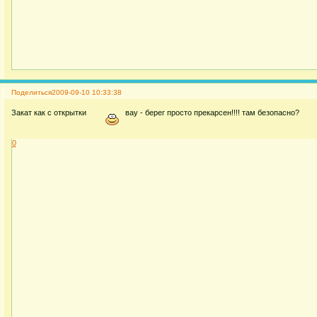
Поделиться
2009-09-10 10:33:38
Закат как с открытки
вау - берег просто прекарсен!!!! там безопасно?
0