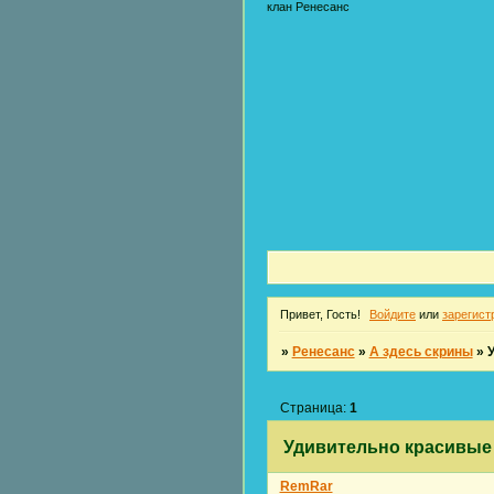
клан Ренесанс
Привет, Гость!
Войдите
или
зарегист
»
Ренесанс
»
А здесь скрины
»
Страница:
1
Удивительно красивые 
RemRar