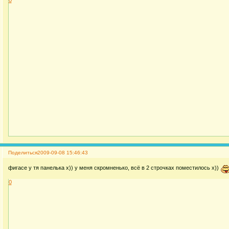
0
Поделиться
2009-09-08 15:46:43
фигасе у тя панелька х)) у меня скромненько, всё в 2 строчках поместилось х))
0