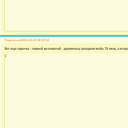
Поделиться
2009-09-03 08:26:52
Вот еще парочка - первый жутковатый - деревеньку разорили мобы 78 лвла, а второ
0