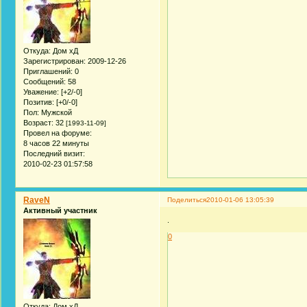
Откуда:
Дом хД
Зарегистрирован
: 2009-12-26
Приглашений:
0
Сообщений:
58
Уважение:
[+2/-0]
Позитив:
[+0/-0]
Пол:
Мужской
Возраст:
32
[1993-11-09]
Провел на форуме:
8 часов 22 минуты
Последний визит:
2010-02-23 01:57:58
RaveN
Поделиться
2010-01-06 13:05:39
Активный участник
.
0
Откуда:
Дом хД