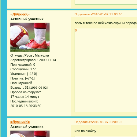
=ЛучникК=
Поделиться
2010-01-07 21:03:46
Активный участник
лесь я тебе по ней хочю скрины переда
0
Откуда:
/Русь , Матушка
Зарегистрирован
: 2009-11-14
Приглашений:
0
Сообщений:
177
Уважение:
[+1/-0]
Позитив:
[+7/-1]
Пол:
Мужской
Возраст:
31
[1995-06-02]
Провел на форуме:
17 часов 14 минут
Последний визит:
2010-05-18 20:33:50
=ЛучникК=
Поделиться
2010-01-07 21:09:02
Активный участник
или по скайпу