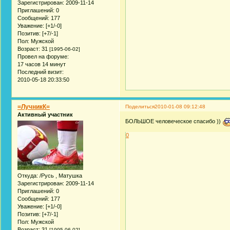
Зарегистрирован
: 2009-11-14
Приглашений:
0
Сообщений:
177
Уважение:
[+1/-0]
Позитив:
[+7/-1]
Пол:
Мужской
Возраст:
31
[1995-06-02]
Провел на форуме:
17 часов 14 минут
Последний визит:
2010-05-18 20:33:50
=ЛучникК=
Поделиться
2010-01-08 09:12:48
Активный участник
БОЛЬШОЕ человеческое спасибо ))
0
Откуда:
/Русь , Матушка
Зарегистрирован
: 2009-11-14
Приглашений:
0
Сообщений:
177
Уважение:
[+1/-0]
Позитив:
[+7/-1]
Пол:
Мужской
Возраст:
31
[1995-06-02]