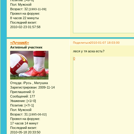
Пол:
Мужской
Возраст:
32
[1993-11-09]
Провел на форуме:
8 часов 22 минуты
Последний визит:
2010-02-23 01:57:58
=ЛучникК=
Поделиться
2010-01-07 18:03:00
Активный участник
леся у тя аска есть?
0
Откуда:
/Русь , Матушка
Зарегистрирован
: 2009-11-14
Приглашений:
0
Сообщений:
177
Уважение:
[+1/-0]
Позитив:
[+7/-1]
Пол:
Мужской
Возраст:
31
[1995-06-02]
Провел на форуме:
17 часов 14 минут
Последний визит:
2010-05-18 20:33:50