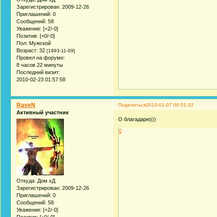
Зарегистрирован
: 2009-12-26
Приглашений:
0
Сообщений:
58
Уважение:
[+2/-0]
Позитив:
[+0/-0]
Пол:
Мужской
Возраст:
32
[1993-11-09]
Провел на форуме:
8 часов 22 минуты
Последний визит:
2010-02-23 01:57:58
RaveN
Поделиться
2010-01-07 00:51:32
Активный участник
О благадарю)))
0
Откуда:
Дом хД
Зарегистрирован
: 2009-12-26
Приглашений:
0
Сообщений:
58
Уважение:
[+2/-0]
Позитив:
[+0/-0]