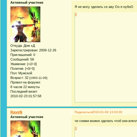
Активный участник
Я не могу зделать се аву Оо я нубоО
0
Откуда:
Дом хД
Зарегистрирован
: 2009-12-26
Приглашений:
0
Сообщений:
58
Уважение:
[+2/-0]
Позитив:
[+0/-0]
Пол:
Мужской
Возраст:
32
[1993-11-09]
Провел на форуме:
8 часов 22 минуты
Последний визит:
2010-02-23 01:57:58
RaveN
Поделиться
2010-01-06 13:03:00
Активный участник
че сними можно зделать чтоб они влез
0