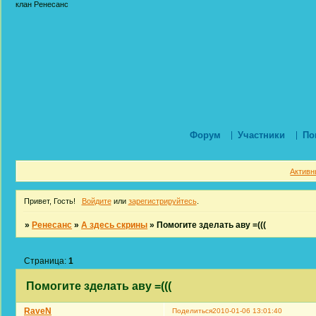
клан Ренесанс
Форум
Участники
По
Активн
Привет, Гость!
Войдите
или
зарегистрируйтесь
.
»
Ренесанс
»
А здесь скрины
»
Помогите зделать аву =(((
Страница:
1
Помогите зделать аву =(((
RaveN
Поделиться
2010-01-06 13:01:40