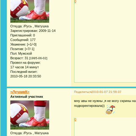
0
Откуда:
/Русь , Матушка
Зарегистрирован
: 2009-11-14
Приглашений:
0
Сообщений:
177
Уважение:
[+1/-0]
Позитив:
[+7/-1]
Пол:
Мужской
Возраст:
31
[1995-06-02]
Провел на форуме:
17 часов 14 минут
Последний визит:
2010-05-18 20:33:50
=ЛучникК=
Поделиться
2010-01-07 21:58:37
Активный участник
мну авы не нужны ,я не могу скрины на
подкоректировала))
0
Откуда:
/Русь , Матушка