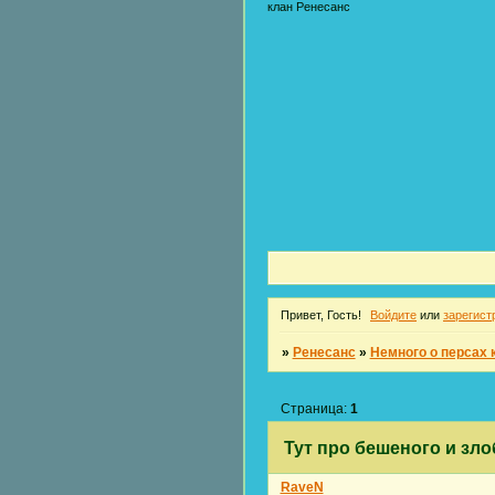
клан Ренесанс
Привет, Гость!
Войдите
или
зарегист
»
Ренесанс
»
Немного о персах 
Страница:
1
Тут про бешеного и зл
RaveN