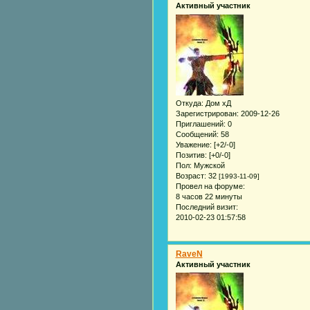
Активный участник
Откуда:
Дом хД
Зарегистрирован
: 2009-12-26
Приглашений:
0
Сообщений:
58
Уважение:
[+2/-0]
Позитив:
[+0/-0]
Пол:
Мужской
Возраст:
32
[1993-11-09]
Провел на форуме:
8 часов 22 минуты
Последний визит:
2010-02-23 01:57:58
RaveN
Активный участник