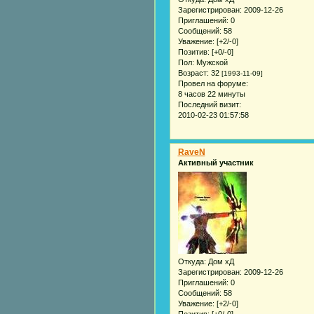
Зарегистрирован
: 2009-12-26
Приглашений:
0
Сообщений:
58
Уважение:
[+2/-0]
Позитив:
[+0/-0]
Пол:
Мужской
Возраст:
32
[1993-11-09]
Провел на форуме:
8 часов 22 минуты
Последний визит:
2010-02-23 01:57:58
RaveN
Активный участник
Откуда:
Дом хД
Зарегистрирован
: 2009-12-26
Приглашений:
0
Сообщений:
58
Уважение:
[+2/-0]
Позитив:
[+0/-0]