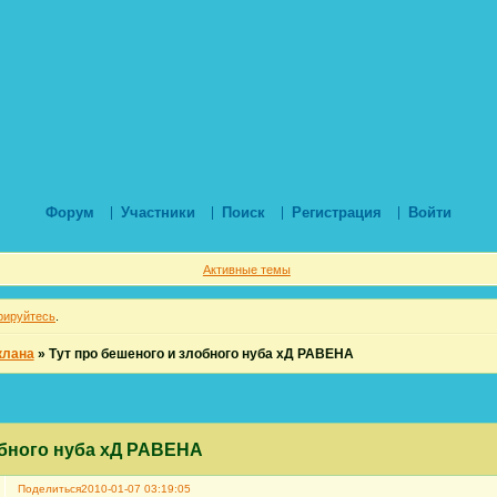
Форум
Участники
Поиск
Регистрация
Войти
Активные темы
рируйтесь
.
клана
»
Тут про бешеного и злобного нуба хД РАВЕНА
обного нуба хД РАВЕНА
Поделиться
2010-01-07 03:19:05