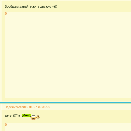
Вообщем давайте жить дружно =)))
0
Поделиться
2010-01-07 03:31:39
зачет))))))
0