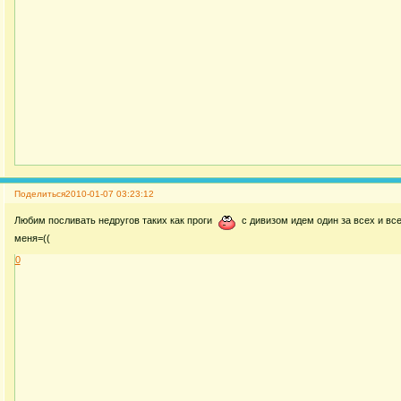
Поделиться
2010-01-07 03:23:12
Любим посливать недругов таких как проги
с дивизом идем один за всех и все 
меня=((
0