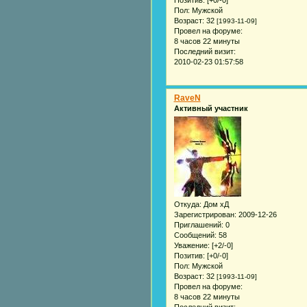
Пол:
Мужской
Возраст:
32
[1993-11-09]
Провел на форуме:
8 часов 22 минуты
Последний визит:
2010-02-23 01:57:58
RaveN
Активный участник
Откуда:
Дом хД
Зарегистрирован
: 2009-12-26
Приглашений:
0
Сообщений:
58
Уважение:
[+2/-0]
Позитив:
[+0/-0]
Пол:
Мужской
Возраст:
32
[1993-11-09]
Провел на форуме:
8 часов 22 минуты
Последний визит: