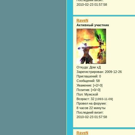
2010-02-23 01:57:58
RaveN
Активный участник
Откуда:
Дом хД
Зарегистрирован
: 2009-12-26
Приглашений:
0
Сообщений:
58
Уважение:
[+2/-0]
Позитив:
[+0/-0]
Пол:
Мужской
Возраст:
32
[1993-11-09]
Провел на форуме:
8 часов 22 минуты
Последний визит:
2010-02-23 01:57:58
RaveN