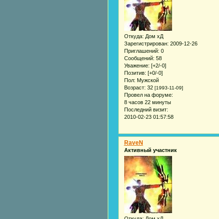
Откуда:
Дом хД
Зарегистрирован
: 2009-12-26
Приглашений:
0
Сообщений:
58
Уважение:
[+2/-0]
Позитив:
[+0/-0]
Пол:
Мужской
Возраст:
32
[1993-11-09]
Провел на форуме:
8 часов 22 минуты
Последний визит:
2010-02-23 01:57:58
RaveN
Активный участник
Откуда:
Дом хД