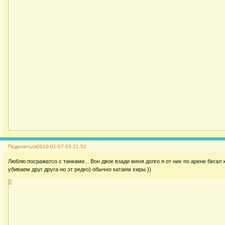
Поделиться
2010-01-07 03:21:52
Люблю посражатсо с танками... Вон двое взади меня долго я от них по арене бегал
убиваем друг друга но эт редко) обычно катаем хиры ))
0