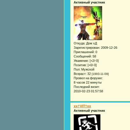
Активный участник
Откуда:
Дом хД
Зарегистрирован
: 2009-12-26
Приглашений:
0
Сообщений:
58
Уважение:
[+2/-0]
Позитив:
[+0/-0]
Пол:
Мужской
Возраст:
32
[1993-11-09]
Провел на форуме:
8 часов 22 минуты
Последний визит:
2010-02-23 01:57:58
xx†VIT†xx
Активный участник