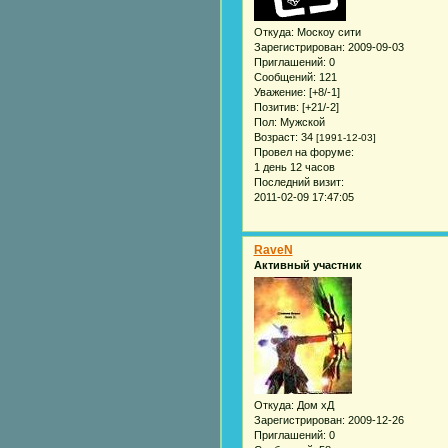
Откуда:
Москоу сити
Зарегистрирован
: 2009-09-03
Приглашений:
0
Сообщений:
121
Уважение:
[+8/-1]
Позитив:
[+21/-2]
Пол:
Мужской
Возраст:
34
[1991-12-03]
Провел на форуме:
1 день 12 часов
Последний визит:
2011-02-09 17:47:05
RaveN
Активный участник
Откуда:
Дом хД
Зарегистрирован
: 2009-12-26
Приглашений:
0