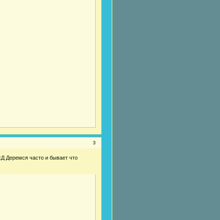
3
 хД Деремся часто и бывает что