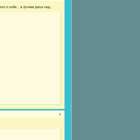
о о себе... я лучник расы сид...
2