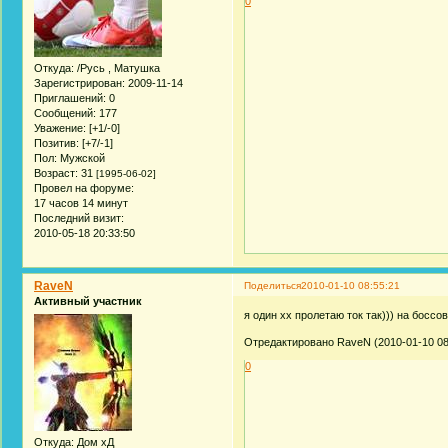
0
Откуда:
/Русь , Матушка
Зарегистрирован
: 2009-11-14
Приглашений:
0
Сообщений:
177
Уважение:
[+1/-0]
Позитив:
[+7/-1]
Пол:
Мужской
Возраст:
31
[1995-06-02]
Провел на форуме:
17 часов 14 минут
Последний визит:
2010-05-18 20:33:50
RaveN
Поделиться
2010-01-10 08:55:21
Активный участник
я один хх пролетаю ток так))) на боссов
Отредактировано RaveN (2010-01-10 08
0
Откуда:
Дом хД