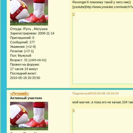
RevengerX помоему такой у него ник))
[youtube]http://www.youtube.com/watch?
0
Откуда:
/Русь , Матушка
Зарегистрирован
: 2009-11-14
Приглашений:
0
Сообщений:
177
Уважение:
[+1/-0]
Позитив:
[+7/-1]
Пол:
Мужской
Возраст:
31
[1995-06-02]
Провел на форуме:
17 часов 14 минут
Последний визит:
2010-05-18 20:33:50
=ЛучникК=
Поделиться
2010-01-08 19:16:22
Активный участник
мой магчик ,я пока его не качаю 104 та
0