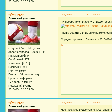
2010-05-18 20:33:50
=ЛучникК=
Поделиться
2010-01-08 19:04:14
Активный участник
ГИ превратился в арену Сливают всех,
прошу обратить внимание на моих согр
Отредактировано =ЛучникК= (2010-01-08
0
Откуда:
/Русь , Матушка
Зарегистрирован
: 2009-11-14
Приглашений:
0
Сообщений:
177
Уважение:
[+1/-0]
Позитив:
[+7/-1]
Пол:
Мужской
Возраст:
31
[1995-06-02]
Провел на форуме:
17 часов 14 минут
Последний визит:
2010-05-18 20:33:50
=ЛучникК=
Поделиться
2010-01-08 19:07:38
Активный участник
моё Любимое видео,(Синенькая броня ко