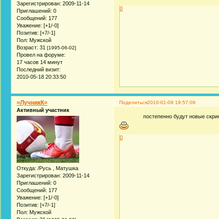
Зарегистрирован
: 2009-11-14
0
Приглашений:
0
Сообщений:
177
Уважение:
[+1/-0]
Позитив:
[+7/-1]
Пол:
Мужской
Возраст:
31
[1995-06-02]
Провел на форуме:
17 часов 14 минут
Последний визит:
2010-05-18 20:33:50
=ЛучникК=
Поделиться
2010-01-09 19:57:09
Активный участник
постепенно будут новые скри
0
Откуда:
/Русь , Матушка
Зарегистрирован
: 2009-11-14
Приглашений:
0
Сообщений:
177
Уважение:
[+1/-0]
Позитив:
[+7/-1]
Пол:
Мужской