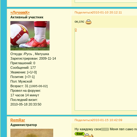
=ЛучникК=
Поделиться
2010-01-10 20:12:11
Активный участник
ок,спс
0
Откуда:
/Русь , Матушка
Зарегистрирован
: 2009-11-14
Приглашений:
0
Сообщений:
177
Уважение:
[+1/-0]
Позитив:
[+7/-1]
Пол:
Мужской
Возраст:
31
[1995-06-02]
Провел на форуме:
17 часов 14 минут
Последний визит:
2010-05-18 20:33:50
RemRar
Поделиться
2010-01-15 10:42:09
Администратор
Ну каждому свое)))))) Меня пвп само по