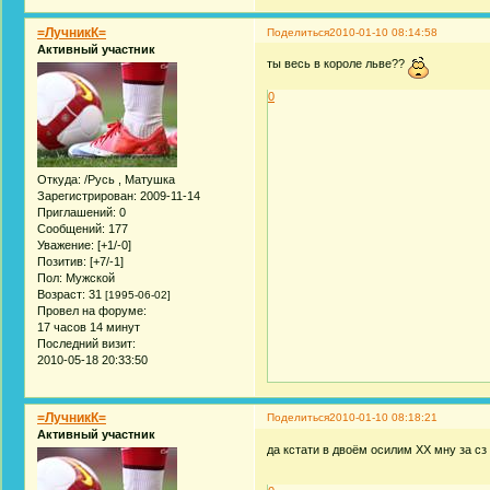
=ЛучникК=
Поделиться
2010-01-10 08:14:58
Активный участник
ты весь в короле льве??
0
Откуда:
/Русь , Матушка
Зарегистрирован
: 2009-11-14
Приглашений:
0
Сообщений:
177
Уважение:
[+1/-0]
Позитив:
[+7/-1]
Пол:
Мужской
Возраст:
31
[1995-06-02]
Провел на форуме:
17 часов 14 минут
Последний визит:
2010-05-18 20:33:50
=ЛучникК=
Поделиться
2010-01-10 08:18:21
Активный участник
да кстати в двоём осилим ХХ мну за сз