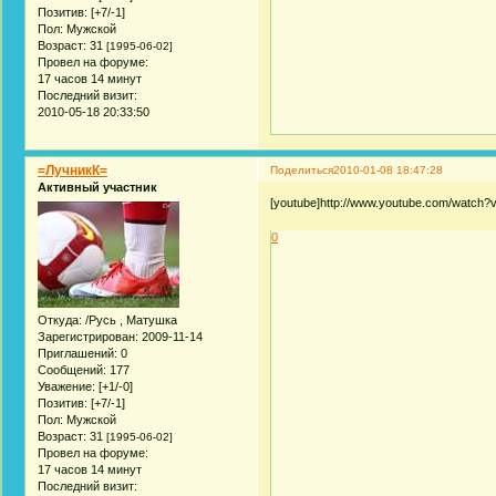
Позитив:
[+7/-1]
Пол:
Мужской
Возраст:
31
[1995-06-02]
Провел на форуме:
17 часов 14 минут
Последний визит:
2010-05-18 20:33:50
=ЛучникК=
Поделиться
2010-01-08 18:47:28
Активный участник
[youtube]http://www.youtube.com/watch
0
Откуда:
/Русь , Матушка
Зарегистрирован
: 2009-11-14
Приглашений:
0
Сообщений:
177
Уважение:
[+1/-0]
Позитив:
[+7/-1]
Пол:
Мужской
Возраст:
31
[1995-06-02]
Провел на форуме:
17 часов 14 минут
Последний визит: