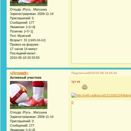
Откуда:
/Русь , Матушка
Зарегистрирован
: 2009-11-14
Приглашений:
0
Сообщений:
177
Уважение:
[+1/-0]
Позитив:
[+7/-1]
Пол:
Мужской
Возраст:
31
[1995-06-02]
Провел на форуме:
17 часов 14 минут
Последний визит:
2010-05-18 20:33:50
=ЛучникК=
Поделиться
2010-01-08 18:45:34
Активный участник
тут пк
0
Откуда:
/Русь , Матушка
Зарегистрирован
: 2009-11-14
Приглашений:
0
Сообщений:
177
Уважение:
[+1/-0]