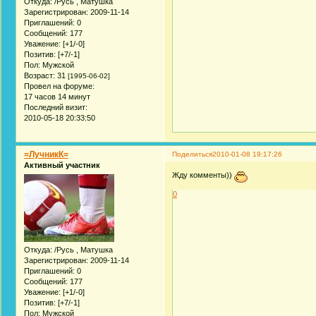
Откуда:
/Русь , Матушка
Зарегистрирован
: 2009-11-14
Приглашений:
0
Сообщений:
177
Уважение:
[+1/-0]
Позитив:
[+7/-1]
Пол:
Мужской
Возраст:
31
[1995-06-02]
Провел на форуме:
17 часов 14 минут
Последний визит:
2010-05-18 20:33:50
=ЛучникК=
Поделиться
2010-01-08 19:17:26
Активный участник
Жду комменты))
0
Откуда:
/Русь , Матушка
Зарегистрирован
: 2009-11-14
Приглашений:
0
Сообщений:
177
Уважение:
[+1/-0]
Позитив:
[+7/-1]
Пол:
Мужской