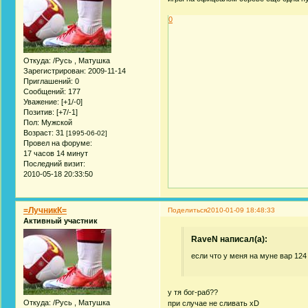
0
Откуда:
/Русь , Матушка
Зарегистрирован
: 2009-11-14
Приглашений:
0
Сообщений:
177
Уважение:
[+1/-0]
Позитив:
[+7/-1]
Пол:
Мужской
Возраст:
31
[1995-06-02]
Провел на форуме:
17 часов 14 минут
Последний визит:
2010-05-18 20:33:50
=ЛучникК=
Поделиться
2010-01-09 18:48:33
Активный участник
RaveN написал(а):
если что у меня на муне вар 124 
у тя бог-раб??
Откуда:
/Русь , Матушка
при случае не сливать xD