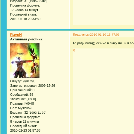
Возраст:
31
[1995-06-02]
Провел на форуме:
17 часов 14 минут
Последний визит:
2010-05-18 20:33:50
RaveN
Поделиться
2010-01-10 13:47:06
Активный участник
Го ради бога))) есь че в пмку пиши я вс
0
Откуда:
Дом хД
Зарегистрирован
: 2009-12-26
Приглашений:
0
Сообщений:
58
Уважение:
[+2/-0]
Позитив:
[+0/-0]
Пол:
Мужской
Возраст:
32
[1993-11-09]
Провел на форуме:
8 часов 22 минуты
Последний визит:
2010-02-23 01:57:58