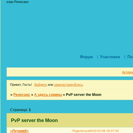
клан Ренесанс
Форум
Участники
По
Активн
Привет, Гость!
Войдите
или
зарегистрируйтесь
.
»
Ренесанс
»
А здесь скрины
»
PvP server the Moon
Страница:
1
PvP server the Moon
=ЛучникК=
Поделиться
2010-01-08 18:37:34