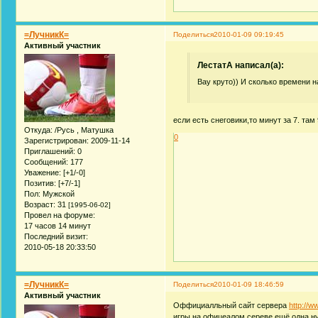
=ЛучникК=
Поделиться
2010-01-09 09:19:45
Активный участник
ЛестатА написал(а):
Вау круто)) И сколько времени н
если есть снеговики,то минут за 7. там
Откуда:
/Русь , Матушка
0
Зарегистрирован
: 2009-11-14
Приглашений:
0
Сообщений:
177
Уважение:
[+1/-0]
Позитив:
[+7/-1]
Пол:
Мужской
Возраст:
31
[1995-06-02]
Провел на форуме:
17 часов 14 минут
Последний визит:
2010-05-18 20:33:50
=ЛучникК=
Поделиться
2010-01-09 18:46:59
Активный участник
Оффициалльный сайт сервера
http://
игры на офицеалом сереве ещё одна н