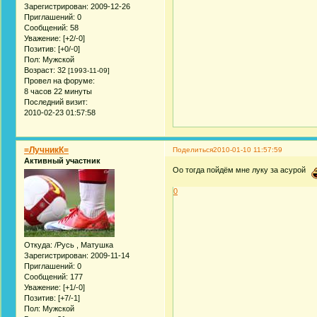
Зарегистрирован
: 2009-12-26
Приглашений:
0
Сообщений:
58
Уважение:
[+2/-0]
Позитив:
[+0/-0]
Пол:
Мужской
Возраст:
32
[1993-11-09]
Провел на форуме:
8 часов 22 минуты
Последний визит:
2010-02-23 01:57:58
=ЛучникК=
Поделиться
2010-01-10 11:57:59
Активный участник
Оо тогда пойдём мне луку за асурой
0
Откуда:
/Русь , Матушка
Зарегистрирован
: 2009-11-14
Приглашений:
0
Сообщений:
177
Уважение:
[+1/-0]
Позитив:
[+7/-1]
Пол:
Мужской