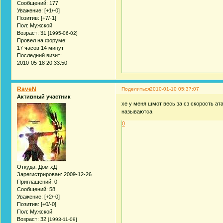
Сообщений:
177
Уважение:
[+1/-0]
Позитив:
[+7/-1]
Пол:
Мужской
Возраст:
31
[1995-06-02]
Провел на форуме:
17 часов 14 минут
Последний визит:
2010-05-18 20:33:50
RaveN
Поделиться
2010-01-10 05:37:07
Активный участник
хе у меня шмот весь за сз скорость атак
называютса
0
Откуда:
Дом хД
Зарегистрирован
: 2009-12-26
Приглашений:
0
Сообщений:
58
Уважение:
[+2/-0]
Позитив:
[+0/-0]
Пол:
Мужской
Возраст:
32
[1993-11-09]