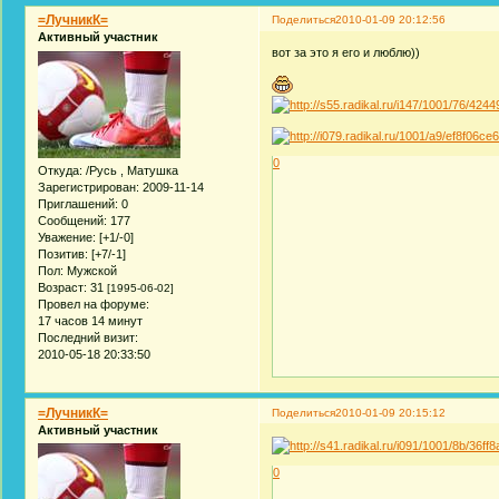
=ЛучникК=
Поделиться
2010-01-09 20:12:56
Активный участник
вот за это я его и люблю))
0
Откуда:
/Русь , Матушка
Зарегистрирован
: 2009-11-14
Приглашений:
0
Сообщений:
177
Уважение:
[+1/-0]
Позитив:
[+7/-1]
Пол:
Мужской
Возраст:
31
[1995-06-02]
Провел на форуме:
17 часов 14 минут
Последний визит:
2010-05-18 20:33:50
=ЛучникК=
Поделиться
2010-01-09 20:15:12
Активный участник
0