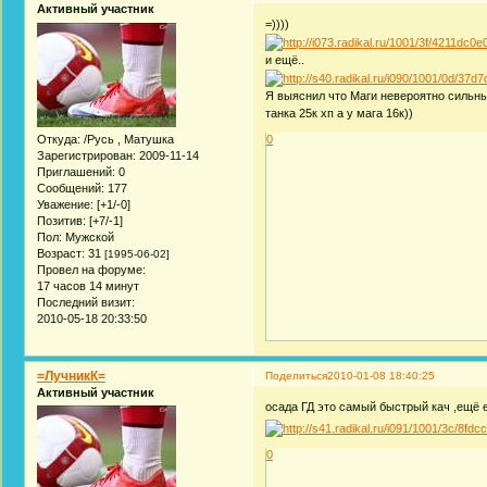
Активный участник
=))))
и ещё..
Я выяснил что Маги невероятно сильны 
танка 25к хп а у мага 16к))
Откуда:
/Русь , Матушка
0
Зарегистрирован
: 2009-11-14
Приглашений:
0
Сообщений:
177
Уважение:
[+1/-0]
Позитив:
[+7/-1]
Пол:
Мужской
Возраст:
31
[1995-06-02]
Провел на форуме:
17 часов 14 минут
Последний визит:
2010-05-18 20:33:50
=ЛучникК=
Поделиться
2010-01-08 18:40:25
Активный участник
осада ГД это самый быстрый кач ,ещё 
0