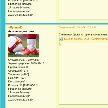
Возраст:
31
[1995-06-02]
Провел на форуме:
17 часов 14 минут
Последний визит:
2010-05-18 20:33:50
=ЛучникК=
Поделиться
2010-01-09 20:03:36
Активный участник
Синенькая броня которая в конце видео 
0
Откуда:
/Русь , Матушка
Зарегистрирован
: 2009-11-14
Приглашений:
0
Сообщений:
177
Уважение:
[+1/-0]
Позитив:
[+7/-1]
Пол:
Мужской
Возраст:
31
[1995-06-02]
Провел на форуме:
17 часов 14 минут
Последний визит:
2010-05-18 20:33:50