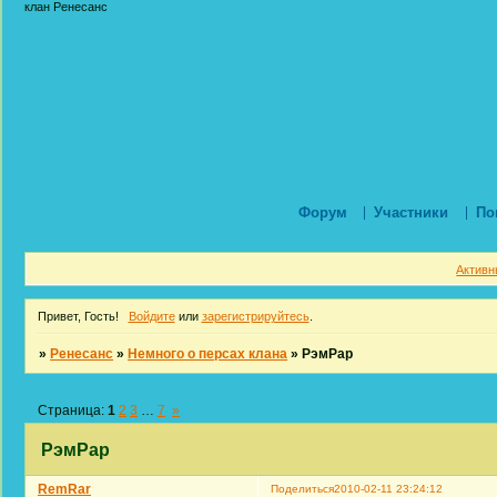
клан Ренесанс
Форум
Участники
По
Активн
Привет, Гость!
Войдите
или
зарегистрируйтесь
.
»
Ренесанс
»
Немного о персах клана
»
РэмРар
Страница:
1
2
3
…
7
»
РэмРар
RemRar
Поделиться
2010-02-11 23:24:12