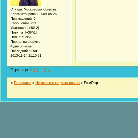
Откуда:
Московская область
Зарегистрирован
: 2009-08-26
Приглашений:
0
Сообщений:
793
Уважение:
[+40/-2]
Позитив:
[+36/-1]
Пол:
Женский
Провел на форуме:
4 дня 0 часов
Последний визит:
2013-11-14 21:10:31
Страница:
1
2
3
…
7
»
»
Ренесанс
»
Немного о персах клана
»
РэмРар