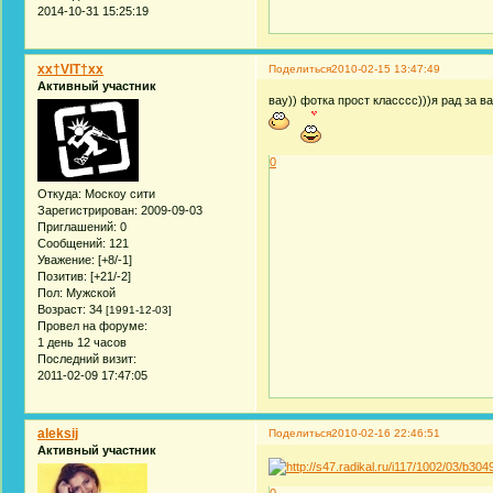
2014-10-31 15:25:19
xx†VIT†xx
Поделиться
2010-02-15 13:47:49
Активный участник
вау)) фотка прост класссс)))я рад за 
0
Откуда:
Москоу сити
Зарегистрирован
: 2009-09-03
Приглашений:
0
Сообщений:
121
Уважение:
[+8/-1]
Позитив:
[+21/-2]
Пол:
Мужской
Возраст:
34
[1991-12-03]
Провел на форуме:
1 день 12 часов
Последний визит:
2011-02-09 17:47:05
aleksij
Поделиться
2010-02-16 22:46:51
Активный участник
0