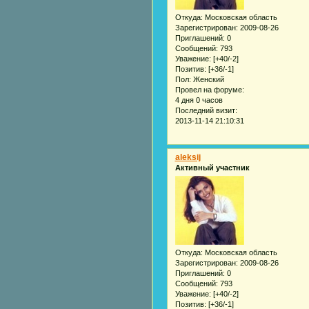
Откуда:
Московская область
Зарегистрирован
: 2009-08-26
Приглашений:
0
Сообщений:
793
Уважение:
[+40/-2]
Позитив:
[+36/-1]
Пол:
Женский
Провел на форуме:
4 дня 0 часов
Последний визит:
2013-11-14 21:10:31
aleksij
Активный участник
Откуда:
Московская область
Зарегистрирован
: 2009-08-26
Приглашений:
0
Сообщений:
793
Уважение:
[+40/-2]
Позитив:
[+36/-1]