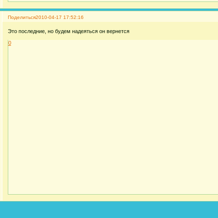
Поделиться
2010-04-17 17:52:16
Это последние, но будем надеяться он вернется
0