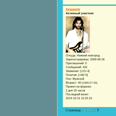
Хешшкор
Активный участник
Откуда:
Нижний новгород
Зарегистрирован
: 2009-08-26
Приглашений:
0
Сообщений:
432
Уважение:
[+21/-4]
Позитив:
[+46/-0]
Пол:
Мужской
Возраст:
40
[1986-07-30]
Провел на форуме:
2 дня 16 часов
Последний визит:
2014-10-31 15:25:19
Страница:
«
1
…
5
6
7