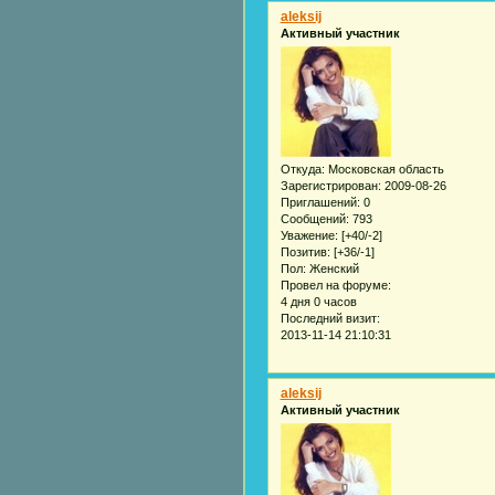
aleksij
Активный участник
Откуда:
Московская область
Зарегистрирован
: 2009-08-26
Приглашений:
0
Сообщений:
793
Уважение:
[+40/-2]
Позитив:
[+36/-1]
Пол:
Женский
Провел на форуме:
4 дня 0 часов
Последний визит:
2013-11-14 21:10:31
aleksij
Активный участник