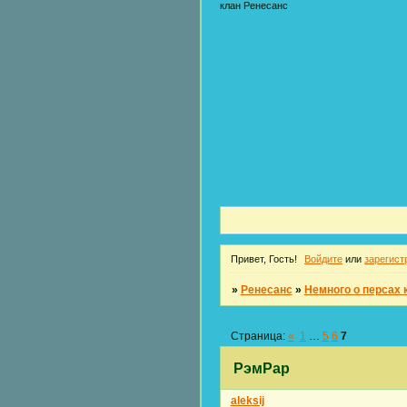
клан Ренесанс
Привет, Гость!
Войдите
или
зарегист
»
Ренесанс
»
Немного о персах 
Страница:
«
1
…
5
6
7
РэмРар
aleksij