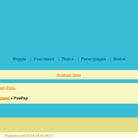
Форум
Участники
Поиск
Регистрация
Войти
Активные темы
рируйтесь
.
клана
»
РэмРар
Поделиться
2010-04-16 00:06:12