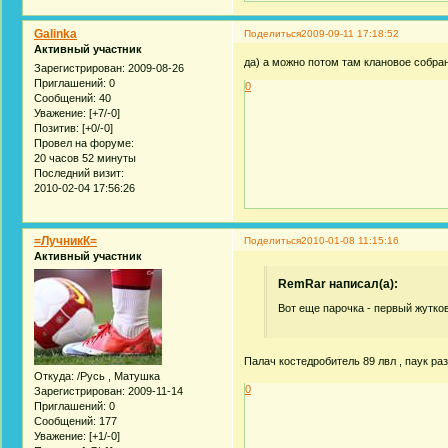
Galinka
Поделиться
2009-09-11 17:18:52
Активный участник
да) а можно потом там клановое собран
Зарегистрирован
: 2009-08-26
Приглашений:
0
0
Сообщений:
40
Уважение:
[+7/-0]
Позитив:
[+0/-0]
Провел на форуме:
20 часов 52 минуты
Последний визит:
2010-02-04 17:56:26
=ЛучникК=
Поделиться
2010-01-08 11:15:16
Активный участник
RemRar написал(а):
Вот еще парочка - первый жутко
Палач костедробитель 89 лвл , паук р
Откуда:
/Русь , Матушка
0
Зарегистрирован
: 2009-11-14
Приглашений:
0
Сообщений:
177
Уважение:
[+1/-0]