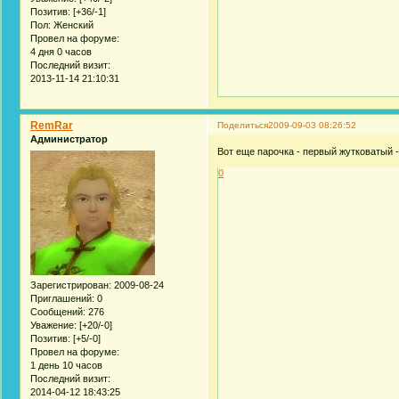
Позитив:
[+36/-1]
Пол:
Женский
Провел на форуме:
4 дня 0 часов
Последний визит:
2013-11-14 21:10:31
RemRar
Поделиться
2009-09-03 08:26:52
Администратор
Вот еще парочка - первый жутковатый -
0
Зарегистрирован
: 2009-08-24
Приглашений:
0
Сообщений:
276
Уважение:
[+20/-0]
Позитив:
[+5/-0]
Провел на форуме:
1 день 10 часов
Последний визит:
2014-04-12 18:43:25