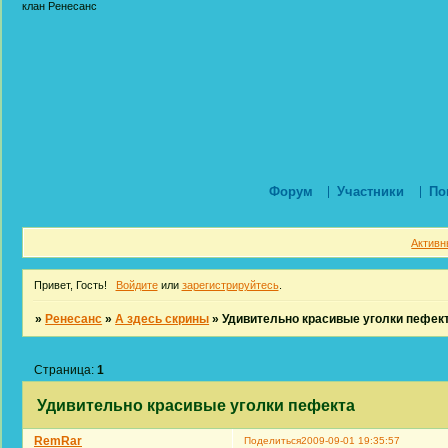
клан Ренесанс
Форум
Участники
По
Активн
Привет, Гость!
Войдите
или
зарегистрируйтесь
.
»
Ренесанс
»
А здесь скрины
»
Удивительно красивые уголки пефек
Страница:
1
Удивительно красивые уголки пефекта
RemRar
Поделиться
2009-09-01 19:35:57