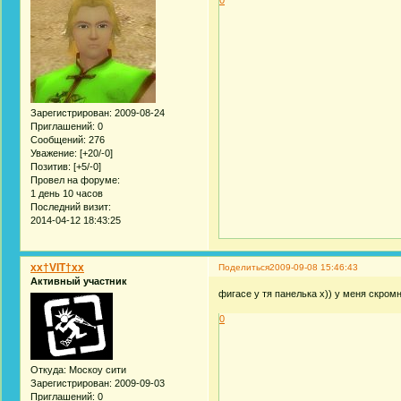
0
Зарегистрирован
: 2009-08-24
Приглашений:
0
Сообщений:
276
Уважение:
[+20/-0]
Позитив:
[+5/-0]
Провел на форуме:
1 день 10 часов
Последний визит:
2014-04-12 18:43:25
xx†VIT†xx
Поделиться
2009-09-08 15:46:43
Активный участник
фигасе у тя панелька х)) у меня скром
0
Откуда:
Москоу сити
Зарегистрирован
: 2009-09-03
Приглашений:
0