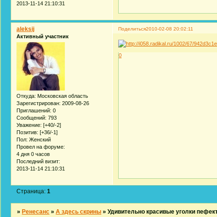
2013-11-14 21:10:31
aleksij
Поделиться
2010-02-08 20:02:11
Активный участник
0
Откуда:
Московская область
Зарегистрирован
: 2009-08-26
Приглашений:
0
Сообщений:
793
Уважение:
[+40/-2]
Позитив:
[+36/-1]
Пол:
Женский
Провел на форуме:
4 дня 0 часов
Последний визит:
2013-11-14 21:10:31
Страница:
1
»
Ренесанс
»
А здесь скрины
»
Удивительно красивые уголки пефек