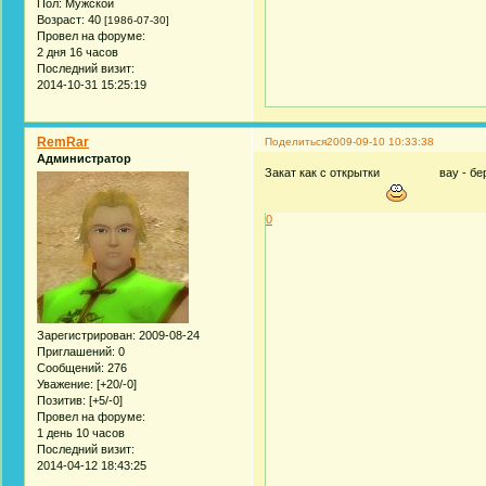
Пол:
Мужской
Возраст:
40
[1986-07-30]
Провел на форуме:
2 дня 16 часов
Последний визит:
2014-10-31 15:25:19
RemRar
Поделиться
2009-09-10 10:33:38
Администратор
Закат как с открытки
вау - бе
0
Зарегистрирован
: 2009-08-24
Приглашений:
0
Сообщений:
276
Уважение:
[+20/-0]
Позитив:
[+5/-0]
Провел на форуме:
1 день 10 часов
Последний визит:
2014-04-12 18:43:25