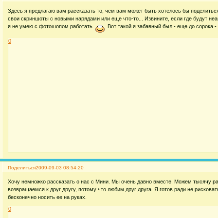
Здесь я предлагаю вам рассказать то, чем вам может быть хотелось бы поделиться
свои скриншоты с новыми нарядами или еще что-то... Извините, если где будут не
я не умею с фотошопом работать
Вот такой я забавный был - еще до сорока -
0
Поделиться
2009-09-03 08:54:20
Хочу немножко рассказать о нас с Мини. Мы очень давно вместе. Можем тысячу раз
возвращаемся к друг другу, потому что любим друг друга. Я готов ради не рискова
бесконечно носить ее на руках.
0