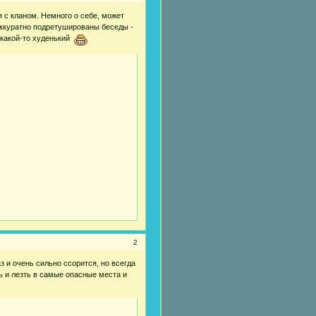
 с кланом. Немного о себе, может
аккуратно подретушированы беседы -
 какой-то худенький
2
 и очень сильно ссорится, но всегда
ть и лезть в самые опасные места и