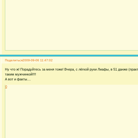
Поделиться
2009-09-06 11:47:02
Ну что ж! Порадуйтесь за меня тоже! Вчера, с лёгкой руки Лиафы, в 51 данже (прак
таким мужчинкой!!!!
А вот и факты....
0