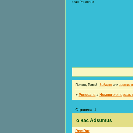
клан Ренесанс
Привет, Гость!
Войдите
или
зарегист
»
Ренесанс
»
Немного о персах 
Страница:
1
о нас Adsumus
RemRar