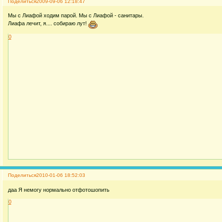
Поделиться
2009-09-06 12:18:47
Мы с Лиафой ходим парой. Мы с Лиафой - санитары.
Лиафа лечит, я.... собираю лут!
0
Поделиться
2010-01-06 18:52:03
даа Я немогу нормально отфотошопить
0