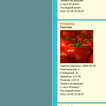
Провел на форуме:
2 часа 49 минут
Последний визит:
2012-10-09 15:00:07
Pomidorka
Участник
Зарегистрирован
: 2009-08-30
Приглашений:
0
Сообщений:
15
Уважение:
[+2/-0]
Позитив:
[+0/-0]
Провел на форуме:
2 часа 49 минут
Последний визит:
2012-10-09 15:00:07