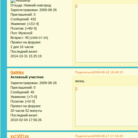
Откуда:
Нижний новгород
0
Зарегистрирован
: 2009-08-26
Приглашений:
0
Сообщений:
432
Уважение:
[+21/-4]
Позитив:
[+46/-0]
Пол:
Мужской
Возраст:
40
[1986-07-30]
Провел на форуме:
2 дня 16 часов
Последний визит:
2014-10-31 15:25:19
Galinka
Поделиться
2009-09-16 18:48:15
Активный участник
жизнь
Зарегистрирован
: 2009-08-26
Приглашений:
0
0
Сообщений:
40
Уважение:
[+7/-0]
Позитив:
[+0/-0]
Провел на форуме:
20 часов 52 минуты
Последний визит:
2010-02-04 17:56:26
xx†VIT†xx
Поделиться
2009-09-17 17:19:45