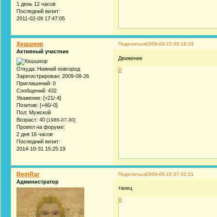
1 день 12 часов
Последний визит:
2011-02-09 17:47:05
Хешшкор
Поделиться
2009-09-15 06:18:33
Активный участник
Движение
Откуда:
Нижний новгород
0
Зарегистрирован
: 2009-08-26
Приглашений:
0
Сообщений:
432
Уважение:
[+21/-4]
Позитив:
[+46/-0]
Пол:
Мужской
Возраст:
40
[1986-07-30]
Провел на форуме:
2 дня 16 часов
Последний визит:
2014-10-31 15:25:19
RemRar
Поделиться
2009-09-15 07:42:21
Администратор
танец
0