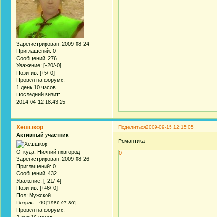
Зарегистрирован
: 2009-08-24
Приглашений:
0
Сообщений:
276
Уважение:
[+20/-0]
Позитив:
[+5/-0]
Провел на форуме:
1 день 10 часов
Последний визит:
2014-04-12 18:43:25
Хешшкор
Поделиться
2009-09-15 12:15:05
Активный участник
Романтика
Откуда:
Нижний новгород
0
Зарегистрирован
: 2009-08-26
Приглашений:
0
Сообщений:
432
Уважение:
[+21/-4]
Позитив:
[+46/-0]
Пол:
Мужской
Возраст:
40
[1986-07-30]
Провел на форуме: