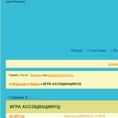
клан Ренесанс
Форум
Участники
По
Активн
Привет, Гость!
Войдите
или
зарегистрируйтесь
.
»
Ренесанс
»
Юмор
»
ИГРА АССОЦИАЦИИ!!!))
Страница:
1
2
3
»
ИГРА АССОЦИАЦИИ!!!))
xx†VIT†xx
Поделиться
2009-09-14 17:34:04