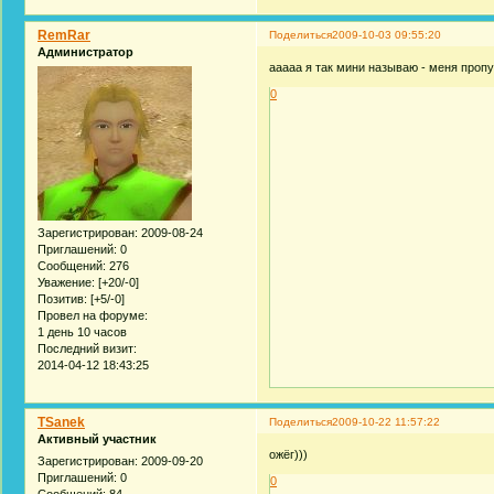
RemRar
Поделиться
2009-10-03 09:55:20
Администратор
ааааа я так мини называю - меня проп
0
Зарегистрирован
: 2009-08-24
Приглашений:
0
Сообщений:
276
Уважение:
[+20/-0]
Позитив:
[+5/-0]
Провел на форуме:
1 день 10 часов
Последний визит:
2014-04-12 18:43:25
TSanek
Поделиться
2009-10-22 11:57:22
Активный участник
ожёг)))
Зарегистрирован
: 2009-09-20
Приглашений:
0
0
Сообщений:
84