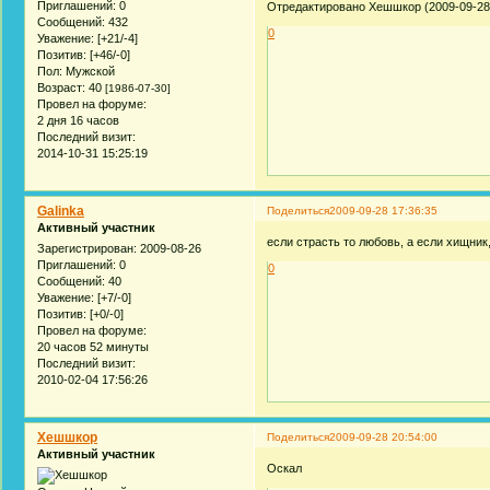
Приглашений:
0
Отредактировано Хешшкор (2009-09-28 
Сообщений:
432
0
Уважение:
[+21/-4]
Позитив:
[+46/-0]
Пол:
Мужской
Возраст:
40
[1986-07-30]
Провел на форуме:
2 дня 16 часов
Последний визит:
2014-10-31 15:25:19
Galinka
Поделиться
2009-09-28 17:36:35
Активный участник
если страсть то любовь, а если хищник
Зарегистрирован
: 2009-08-26
Приглашений:
0
0
Сообщений:
40
Уважение:
[+7/-0]
Позитив:
[+0/-0]
Провел на форуме:
20 часов 52 минуты
Последний визит:
2010-02-04 17:56:26
Хешшкор
Поделиться
2009-09-28 20:54:00
Активный участник
Оскал