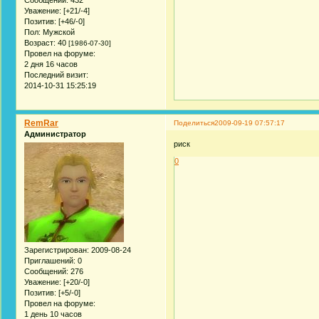
Сообщений:
432
Уважение:
[+21/-4]
Позитив:
[+46/-0]
Пол:
Мужской
Возраст:
40
[1986-07-30]
Провел на форуме:
2 дня 16 часов
Последний визит:
2014-10-31 15:25:19
RemRar
Поделиться
2009-09-19 07:57:17
Администратор
риск
0
Зарегистрирован
: 2009-08-24
Приглашений:
0
Сообщений:
276
Уважение:
[+20/-0]
Позитив:
[+5/-0]
Провел на форуме:
1 день 10 часов