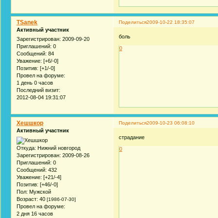
TSanek
Поделиться
2009-10-22 18:35:07
Активный участник
боль
Зарегистрирован
: 2009-09-20
Приглашений:
0
0
Сообщений:
84
Уважение:
[+6/-0]
Позитив:
[+1/-0]
Провел на форуме:
1 день 0 часов
Последний визит:
2012-08-04 19:31:07
Хешшкор
Поделиться
2009-10-23 06:08:10
Активный участник
страдание
Откуда:
Нижний новгород
0
Зарегистрирован
: 2009-08-26
Приглашений:
0
Сообщений:
432
Уважение:
[+21/-4]
Позитив:
[+46/-0]
Пол:
Мужской
Возраст:
40
[1986-07-30]
Провел на форуме:
2 дня 16 часов