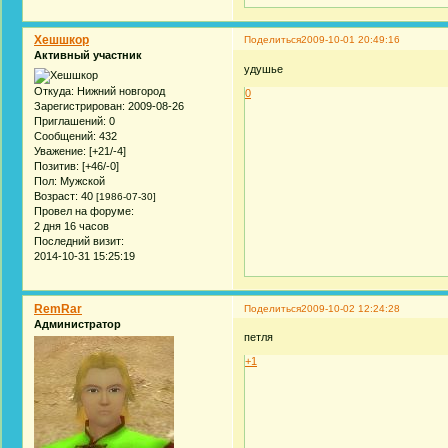
Хешшкор
Поделиться
2009-10-01 20:49:16
Активный участник
удушье
Откуда:
Нижний новгород
0
Зарегистрирован
: 2009-08-26
Приглашений:
0
Сообщений:
432
Уважение:
[+21/-4]
Позитив:
[+46/-0]
Пол:
Мужской
Возраст:
40
[1986-07-30]
Провел на форуме:
2 дня 16 часов
Последний визит:
2014-10-31 15:25:19
RemRar
Поделиться
2009-10-02 12:24:28
Администратор
петля
+1