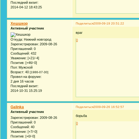
Последний визит:
2014-04-12 18:43:25
Хешшкор
Поделиться
2009-09-19 20:51:22
Активный участник
враг
Откуда:
Нижний новгород
0
Зарегистрирован
: 2009-08-26
Приглашений:
0
Сообщений:
432
Уважение:
[+21/-4]
Позитив:
[+46/-0]
Пол:
Мужской
Возраст:
40
[1986-07-30]
Провел на форуме:
2 дня 16 часов
Последний визит:
2014-10-31 15:25:19
Galinka
Поделиться
2009-09-26 16:52:57
Активный участник
борьба
Зарегистрирован
: 2009-08-26
Приглашений:
0
0
Сообщений:
40
Уважение:
[+7/-0]
Позитив:
[+0/-0]