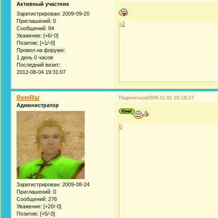
Активный участник
Зарегистрирован
: 2009-09-20
Приглашений:
0
+2
Сообщений:
84
Уважение:
[+6/-0]
Позитив:
[+1/-0]
Провел на форуме:
1 день 0 часов
Последний визит:
2012-08-04 19:31:07
RemRar
Поделиться
2009-11-01 10:19:27
Администратор
0
Зарегистрирован
: 2009-08-24
Приглашений:
0
Сообщений:
276
Уважение:
[+20/-0]
Позитив:
[+5/-0]