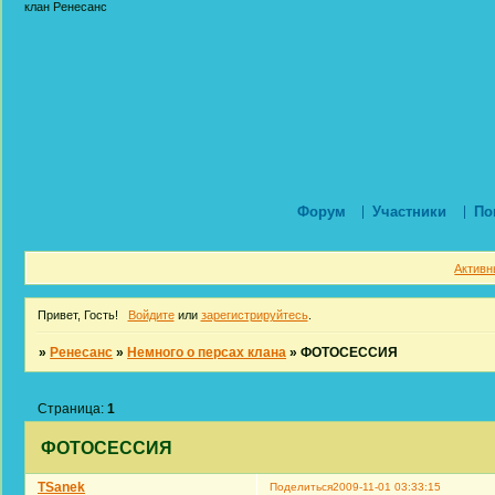
клан Ренесанс
Форум
Участники
По
Активн
Привет, Гость!
Войдите
или
зарегистрируйтесь
.
»
Ренесанс
»
Немного о персах клана
»
ФОТОСЕССИЯ
Страница:
1
ФОТОСЕССИЯ
TSanek
Поделиться
2009-11-01 03:33:15