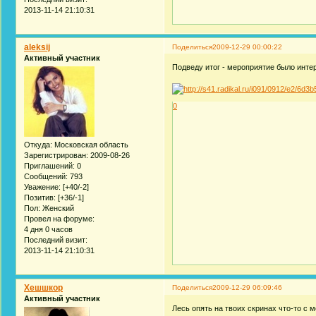
2013-11-14 21:10:31
aleksij
Поделиться
2009-12-29 00:00:22
Активный участник
Подведу итог - мероприятие было ин
0
Откуда:
Московская область
Зарегистрирован
: 2009-08-26
Приглашений:
0
Сообщений:
793
Уважение:
[+40/-2]
Позитив:
[+36/-1]
Пол:
Женский
Провел на форуме:
4 дня 0 часов
Последний визит:
2013-11-14 21:10:31
Хешшкор
Поделиться
2009-12-29 06:09:46
Активный участник
Лесь опять на твоих скринах что-то с 