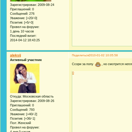
Зарегистрирован
: 2009-08-24
Приглашений:
0
Сообщений:
276
Уважение:
[+20/-0]
Позитив:
[+5/-0]
Провел на форуме:
1 день 10 часов
Последний визит:
2014-04-12 18:43:25
aleksij
Поделиться
2010-01-02 10:05:58
Активный участник
Ссори за попу
, но смотрится непл
0
Откуда:
Московская область
Зарегистрирован
: 2009-08-26
Приглашений:
0
Сообщений:
793
Уважение:
[+40/-2]
Позитив:
[+36/-1]
Пол:
Женский
Провел на форуме:
4 дня 0 часов