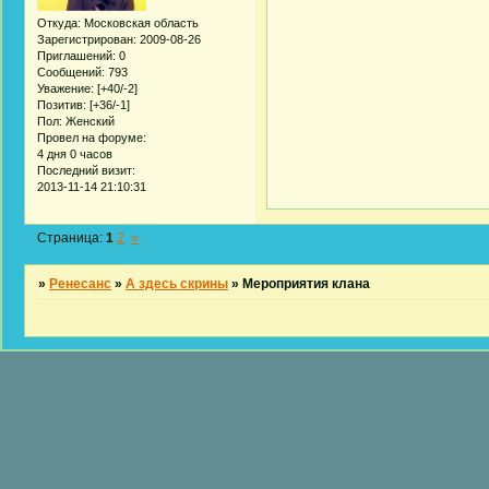
Откуда:
Московская область
Зарегистрирован
: 2009-08-26
Приглашений:
0
Сообщений:
793
Уважение:
[+40/-2]
Позитив:
[+36/-1]
Пол:
Женский
Провел на форуме:
4 дня 0 часов
Последний визит:
2013-11-14 21:10:31
Страница:
1
2
»
»
Ренесанс
»
А здесь скрины
»
Мероприятия клана