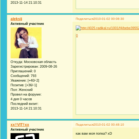
2013-11-14 21:10:31
aleksij
Поделиться
2010-01-02 00:08:30
Активный участник
0
Откуда:
Московская область
Зарегистрирован
: 2009-08-26
Приглашений:
0
Сообщений:
793
Уважение:
[+40/-2]
Позитив:
[+36/-1]
Пол:
Женский
Провел на форуме:
4 дня 0 часов
Последний визит:
2013-11-14 21:10:31
xx†VIT†xx
Поделиться
2010-01-02 00:48:10
Активный участник
как вам моя попка? xD