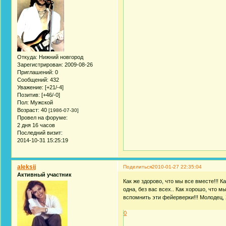
Откуда:
Нижний новгород
Зарегистрирован
: 2009-08-26
Приглашений:
0
Сообщений:
432
Уважение:
[+21/-4]
Позитив:
[+46/-0]
Пол:
Мужской
Возраст:
40
[1986-07-30]
Провел на форуме:
2 дня 16 часов
Последний визит:
2014-10-31 15:25:19
aleksij
Поделиться
2010-01-27 22:35:04
Активный участник
Как же здорово, что мы все вместе!!! К
одна, без вас всех.. Как хорошо, что 
вспомнить эти фейерверки!!! Молодец,
0