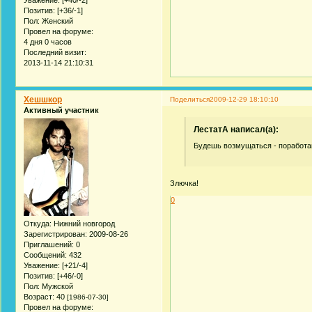
Уважение:
[+40/-2]
Позитив:
[+36/-1]
Пол:
Женский
Провел на форуме:
4 дня 0 часов
Последний визит:
2013-11-14 21:10:31
Хешшкор
Поделиться
2009-12-29 18:10:10
Активный участник
ЛестатА написал(а):
Будешь возмущаться - поработа
Злючка!
0
Откуда:
Нижний новгород
Зарегистрирован
: 2009-08-26
Приглашений:
0
Сообщений:
432
Уважение:
[+21/-4]
Позитив:
[+46/-0]
Пол:
Мужской
Возраст:
40
[1986-07-30]
Провел на форуме: