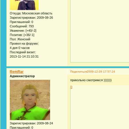
Откуда:
Московская область
Зарегистрирован
: 2009-08-26
Приглашений:
0
Сообщений:
793
Уважение:
[+40/-2]
Позитив:
[+36/-1]
Пол:
Женский
Провел на форуме:
4 дня 0 часов
Последний визит:
2013-11-14 21:10:31
RemRar
Поделиться
2009-12-28 17:57:24
Администратор
прикольно смотримся )))))))
0
Зарегистрирован
: 2009-08-24
Приглашений:
0