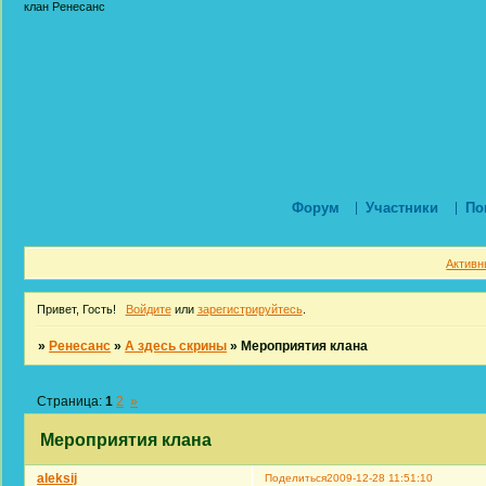
клан Ренесанс
Форум
Участники
По
Активн
Привет, Гость!
Войдите
или
зарегистрируйтесь
.
»
Ренесанс
»
А здесь скрины
»
Мероприятия клана
Страница:
1
2
»
Мероприятия клана
aleksij
Поделиться
2009-12-28 11:51:10