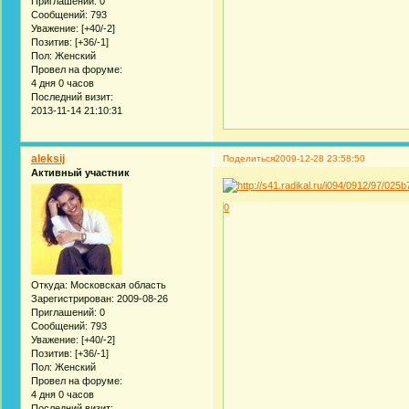
Приглашений:
0
Сообщений:
793
Уважение:
[+40/-2]
Позитив:
[+36/-1]
Пол:
Женский
Провел на форуме:
4 дня 0 часов
Последний визит:
2013-11-14 21:10:31
aleksij
Поделиться
2009-12-28 23:58:50
Активный участник
0
Откуда:
Московская область
Зарегистрирован
: 2009-08-26
Приглашений:
0
Сообщений:
793
Уважение:
[+40/-2]
Позитив:
[+36/-1]
Пол:
Женский
Провел на форуме:
4 дня 0 часов
Последний визит: