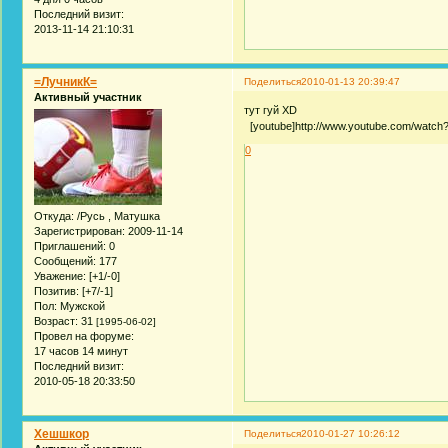
Последний визит:
2013-11-14 21:10:31
=ЛучникК=
Поделиться
2010-01-13 20:39:47
Активный участник
тут гуй XD
[youtube]http://www.youtube.com/watch?v
0
Откуда:
/Русь , Матушка
Зарегистрирован
: 2009-11-14
Приглашений:
0
Сообщений:
177
Уважение:
[+1/-0]
Позитив:
[+7/-1]
Пол:
Мужской
Возраст:
31
[1995-06-02]
Провел на форуме:
17 часов 14 минут
Последний визит:
2010-05-18 20:33:50
Хешшкор
Поделиться
2010-01-27 10:26:12