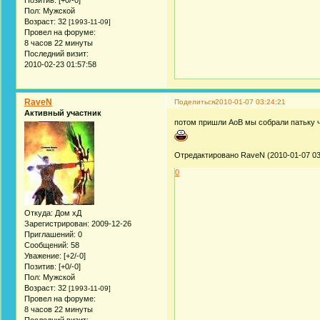
Пол:
Мужской
Возраст:
32
[1993-11-09]
Провел на форуме:
8 часов 22 минуты
Последний визит:
2010-02-23 01:57:58
RaveN
Поделиться
2010-01-07 03:24:21
Активный участник
потом пришли АоВ мы собрали патьку ч
Отредактировано RaveN (2010-01-07 03
0
Откуда:
Дом хД
Зарегистрирован
: 2009-12-26
Приглашений:
0
Сообщений:
58
Уважение:
[+2/-0]
Позитив:
[+0/-0]
Пол:
Мужской
Возраст:
32
[1993-11-09]
Провел на форуме:
8 часов 22 минуты
Последний визит: