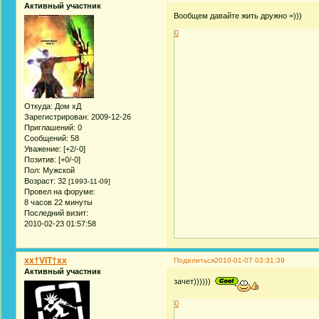
Активный участник
Вообщем давайте жить дружно =)))
0
Откуда:
Дом хД
Зарегистрирован
: 2009-12-26
Приглашений:
0
Сообщений:
58
Уважение:
[+2/-0]
Позитив:
[+0/-0]
Пол:
Мужской
Возраст:
32
[1993-11-09]
Провел на форуме:
8 часов 22 минуты
Последний визит:
2010-02-23 01:57:58
xx†VIT†xx
Поделиться
2010-01-07 03:31:39
Активный участник
зачет))))))
0