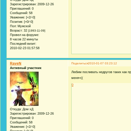
Зарегистрирован
: 2009-12-26
Приглашений:
0
Сообщений:
58
Уважение:
[+2/-0]
Позитив:
[+0/-0]
Пол:
Мужской
Возраст:
32
[1993-11-09]
Провел на форуме:
8 часов 22 минуты
Последний визит:
2010-02-23 01:57:58
RaveN
Поделиться
2010-01-07 03:23:12
Активный участник
Любим посливать недругов таких как 
меня=((
0
Откуда:
Дом хД
Зарегистрирован
: 2009-12-26
Приглашений:
0
Сообщений:
58
Уважение:
[+2/-0]
Позитив:
[+0/-0]