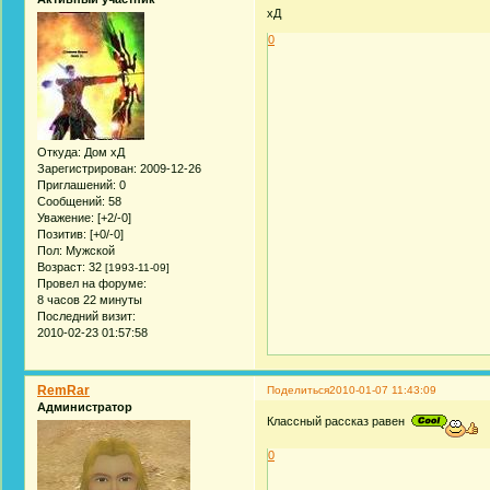
хД
0
Откуда:
Дом хД
Зарегистрирован
: 2009-12-26
Приглашений:
0
Сообщений:
58
Уважение:
[+2/-0]
Позитив:
[+0/-0]
Пол:
Мужской
Возраст:
32
[1993-11-09]
Провел на форуме:
8 часов 22 минуты
Последний визит:
2010-02-23 01:57:58
RemRar
Поделиться
2010-01-07 11:43:09
Администратор
Классный рассказ равен
0