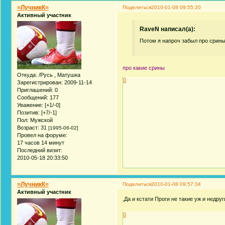
=ЛучникК=
Поделиться
2010-01-08 09:55:20
Активный участник
RaveN написал(а):
Потом я напроч забыл про срины..
про какие срины
Откуда:
/Русь , Матушка
0
Зарегистрирован
: 2009-11-14
Приглашений:
0
Сообщений:
177
Уважение:
[+1/-0]
Позитив:
[+7/-1]
Пол:
Мужской
Возраст:
31
[1995-06-02]
Провел на форуме:
17 часов 14 минут
Последний визит:
2010-05-18 20:33:50
=ЛучникК=
Поделиться
2010-01-08 09:57:34
Активный участник
,Да и кстати Проги не такие уж и недру
0