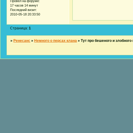
Провел на форуме:
17 часов 14 минут
Последний визит:
2010-05-18 20:33:50
Страница:
1
»
Ренесанс
»
Немного о персах клана
»
Тут про бешеного и злобног