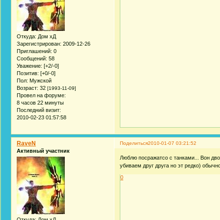
Откуда:
Дом хД
Зарегистрирован
: 2009-12-26
Приглашений:
0
Сообщений:
58
Уважение:
[+2/-0]
Позитив:
[+0/-0]
Пол:
Мужской
Возраст:
32
[1993-11-09]
Провел на форуме:
8 часов 22 минуты
Последний визит:
2010-02-23 01:57:58
RaveN
Поделиться
2010-01-07 03:21:52
Активный участник
Люблю посражатсо с танками... Вон дво
убиваем друг друга но эт редко) обычн
0
Откуда:
Дом хД