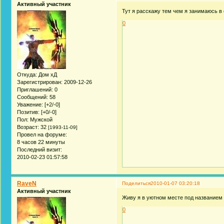
Активный участник
Тут я расскажу тем чем я занимаюсь в с
0
Откуда:
Дом хД
Зарегистрирован
: 2009-12-26
Приглашений:
0
Сообщений:
58
Уважение:
[+2/-0]
Позитив:
[+0/-0]
Пол:
Мужской
Возраст:
32
[1993-11-09]
Провел на форуме:
8 часов 22 минуты
Последний визит:
2010-02-23 01:57:58
RaveN
Поделиться
2010-01-07 03:20:18
Активный участник
Живу я в уютном месте под названием
0