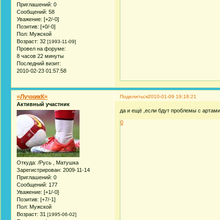
Приглашений:
0
Сообщений:
58
Уважение:
[+2/-0]
Позитив:
[+0/-0]
Пол:
Мужской
Возраст:
32
[1993-11-09]
Провел на форуме:
8 часов 22 минуты
Последний визит:
2010-02-23 01:57:58
=ЛучникК=
Поделиться
2010-01-09 19:18:21
Активный участник
да и ещё ,если бдут проблемы с артам
0
Откуда:
/Русь , Матушка
Зарегистрирован
: 2009-11-14
Приглашений:
0
Сообщений:
177
Уважение:
[+1/-0]
Позитив:
[+7/-1]
Пол:
Мужской
Возраст:
31
[1995-06-02]