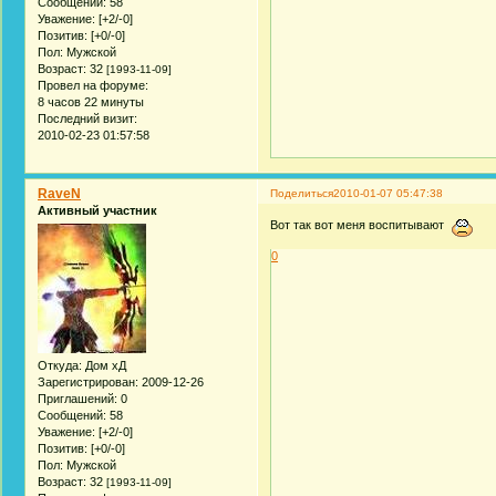
Сообщений:
58
Уважение:
[+2/-0]
Позитив:
[+0/-0]
Пол:
Мужской
Возраст:
32
[1993-11-09]
Провел на форуме:
8 часов 22 минуты
Последний визит:
2010-02-23 01:57:58
RaveN
Поделиться
2010-01-07 05:47:38
Активный участник
Вот так вот меня воспитывают
0
Откуда:
Дом хД
Зарегистрирован
: 2009-12-26
Приглашений:
0
Сообщений:
58
Уважение:
[+2/-0]
Позитив:
[+0/-0]
Пол:
Мужской
Возраст:
32
[1993-11-09]