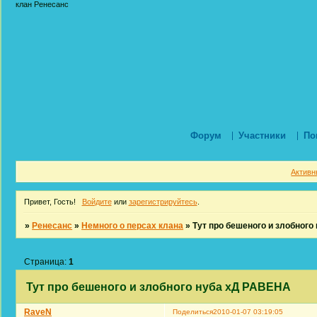
клан Ренесанс
Форум
Участники
По
Активн
Привет, Гость!
Войдите
или
зарегистрируйтесь
.
»
Ренесанс
»
Немного о персах клана
»
Тут про бешеного и злобног
Страница:
1
Тут про бешеного и злобного нуба хД РАВЕНА
RaveN
Поделиться
2010-01-07 03:19:05