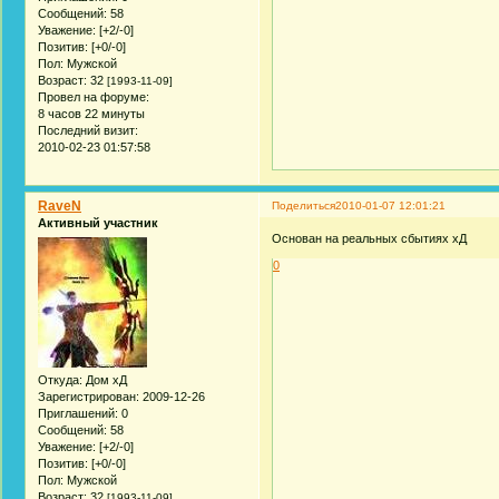
Сообщений:
58
Уважение:
[+2/-0]
Позитив:
[+0/-0]
Пол:
Мужской
Возраст:
32
[1993-11-09]
Провел на форуме:
8 часов 22 минуты
Последний визит:
2010-02-23 01:57:58
RaveN
Поделиться
2010-01-07 12:01:21
Активный участник
Основан на реальных сбытиях хД
0
Откуда:
Дом хД
Зарегистрирован
: 2009-12-26
Приглашений:
0
Сообщений:
58
Уважение:
[+2/-0]
Позитив:
[+0/-0]
Пол:
Мужской
Возраст:
32
[1993-11-09]