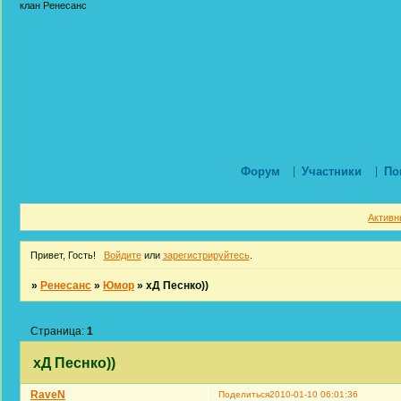
клан Ренесанс
Форум
Участники
По
Активн
Привет, Гость!
Войдите
или
зарегистрируйтесь
.
»
Ренесанс
»
Юмор
»
хД Песнко))
Страница:
1
хД Песнко))
RaveN
Поделиться
2010-01-10 06:01:36