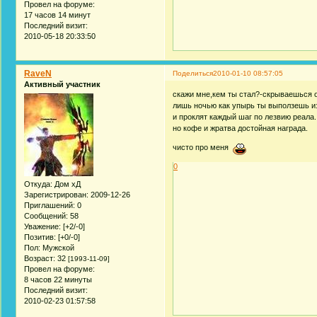
Провел на форуме:
17 часов 14 минут
Последний визит:
2010-05-18 20:33:50
RaveN
Поделиться
2010-01-10 08:57:05
Активный участник
скажи мне,кем ты стал?-скрываешься о
лишь ночью как упырь ты выползешь из
и проклят каждый шаг по лезвию реала.
но кофе и жратва достойная награда.
чисто про меня
0
Откуда:
Дом хД
Зарегистрирован
: 2009-12-26
Приглашений:
0
Сообщений:
58
Уважение:
[+2/-0]
Позитив:
[+0/-0]
Пол:
Мужской
Возраст:
32
[1993-11-09]
Провел на форуме:
8 часов 22 минуты
Последний визит:
2010-02-23 01:57:58