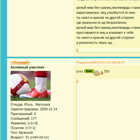
целый мир без границ.миллиарды стра
нарисованных лиц улыбнутся из вне.
ты смел и красив на другой стороне
где реальности ад безразличен,
целый мир без границ.миллиарды стра
простираются ниц и взывают к тебе.
ты смел и красив на другой стороне
а реальность лишь ад...
0
=ЛучникК=
Поделиться
2010-01-10 08:16:47
Активный участник
{xxx
DD
0
Откуда:
/Русь , Матушка
Зарегистрирован
: 2009-11-14
Приглашений:
0
Сообщений:
177
Уважение:
[+1/-0]
Позитив:
[+7/-1]
Пол:
Мужской
Возраст:
31
[1995-06-02]