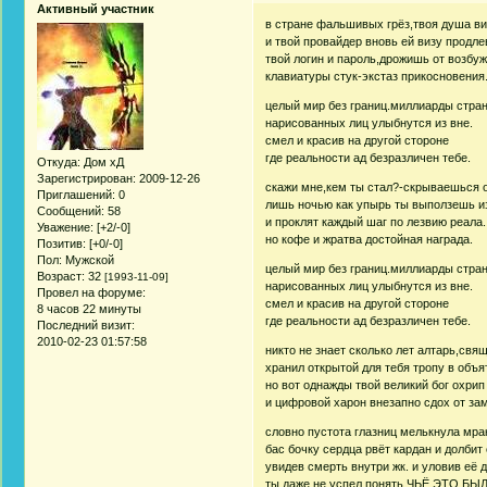
Активный участник
в стране фальшивых грёз,твоя душа ви
и твой провайдер вновь ей визу продле
твой логин и пароль,дрожишь от возбуж
клавиатуры стук-экстаз прикосновения
целый мир без границ.миллиарды стра
нарисованных лиц улыбнутся из вне.
смел и красив на другой стороне
где реальности ад безразличен тебе.
Откуда:
Дом хД
Зарегистрирован
: 2009-12-26
скажи мне,кем ты стал?-скрываешься о
Приглашений:
0
лишь ночью как упырь ты выползешь из
Сообщений:
58
и проклят каждый шаг по лезвию реала.
Уважение:
[+2/-0]
но кофе и жратва достойная награда.
Позитив:
[+0/-0]
Пол:
Мужской
целый мир без границ.миллиарды стра
Возраст:
32
[1993-11-09]
нарисованных лиц улыбнутся из вне.
Провел на форуме:
смел и красив на другой стороне
8 часов 22 минуты
где реальности ад безразличен тебе.
Последний визит:
2010-02-23 01:57:58
никто не знает сколько лет алтарь,свя
хранил открытой для тебя тропу в объя
но вот однажды твой великий бог охрип
и цифровой харон внезапно сдох от за
словно пустота глазниц мелькнула мра
бас бочку сердца рвёт кардан и долбит
увидев смерть внутри жк. и уловив её 
ты даже не успел понять,ЧЬЁ ЭТО Б