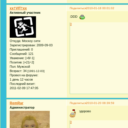
xx†VIT†xx
Поделиться
2010-01-18 00:01:02
Активный участник
:DDD
0
Откуда:
Москоу сити
Зарегистрирован
: 2009-09-03
Приглашений:
0
Сообщений:
121
Уважение:
[+8/-1]
Позитив:
[+21/-2]
Пол:
Мужской
Возраст:
34
[1991-12-03]
Провел на форуме:
1 день 12 часов
Последний визит:
2011-02-09 17:47:05
RemRar
Поделиться
2010-01-20 08:39:59
Администратор
здорово
0