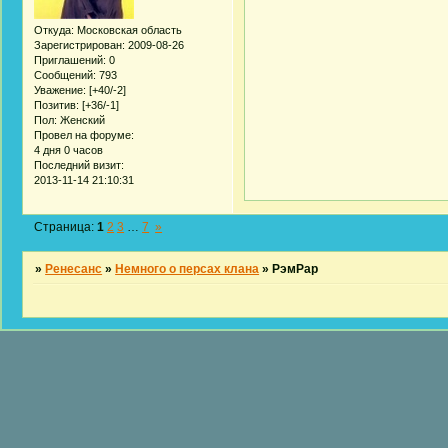
Откуда:
Московская область
Зарегистрирован
: 2009-08-26
Приглашений:
0
Сообщений:
793
Уважение:
[+40/-2]
Позитив:
[+36/-1]
Пол:
Женский
Провел на форуме:
4 дня 0 часов
Последний визит:
2013-11-14 21:10:31
Страница:
1
2
3
…
7
»
»
Ренесанс
»
Немного о персах клана
»
РэмРар