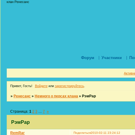
клан Ренесанс
Форум
Участники
По
Активн
Привет, Гость!
Войдите
или
зарегистрируйтесь
.
»
Ренесанс
»
Немного о персах клана
»
РэмРар
Страница:
1
2
3
…
7
»
РэмРар
RemRar
Поделиться
2010-02-11 23:24:12