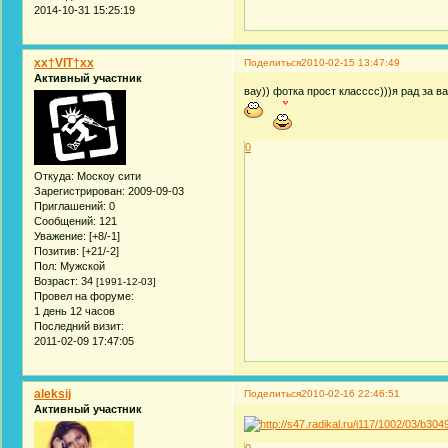
2014-10-31 15:25:19
xx†VIT†xx
Поделиться
2010-02-15 13:47:49
Активный участник
вау)) фотка прост класссс)))я рад за 
0
Откуда:
Москоу сити
Зарегистрирован
: 2009-09-03
Приглашений:
0
Сообщений:
121
Уважение:
[+8/-1]
Позитив:
[+21/-2]
Пол:
Мужской
Возраст:
34
[1991-12-03]
Провел на форуме:
1 день 12 часов
Последний визит:
2011-02-09 17:47:05
aleksij
Поделиться
2010-02-16 22:46:51
Активный участник
0