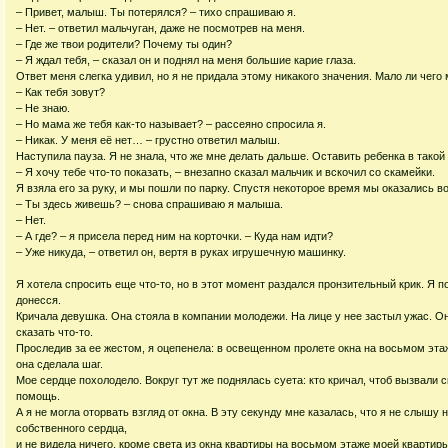
– Привет, малыш. Ты потерялся? – тихо спрашиваю я.
– Нет. – ответил мальчуган, даже не посмотрев на меня.
– Где же твои родители? Почему ты один?
– Я ждал тебя, – сказал он и поднял на меня большие карие глаза.
Ответ меня слегка удивил, но я не придала этому никакого значения. Мало ли чего 
– Как тебя зовут?
– Не знаю.
– Но мама же тебя как-то называет? – рассеяно спросила я.
– Никак. У меня её нет… – грустно ответил малыш.
Наступила пауза. Я не знала, что же мне делать дальше. Оставить ребенка в такой 
– Я хочу тебе что-то показать, – внезапно сказал мальчик и вскочил со скамейки.
Я взяла его за руку, и мы пошли по парку. Спустя некоторое время мы оказались в
– Ты здесь живешь? – снова спрашиваю я малыша.
– Нет.
– А где? – я присела перед ним на корточки. – Куда нам идти?
– Уже никуда, – ответил он, вертя в руках игрушечную машинку.
Я хотела спросить еще что-то, но в этот момент раздался пронзительный крик. Я по
донесся.
Кричала девушка. Она стояла в компании молодежи. На лице у нее застыл ужас. Он
сказать что-то.
Проследив за ее жестом, я оцепенела: в освещенном пролете окна на восьмом эта
она сделала шаг.
Мое сердце похолодело. Вокруг тут же поднялась суета: кто кричал, чтоб вызвали 
помощь.
А я не могла оторвать взгляд от окна. В эту секунду мне казалась, что я не слышу
собственного сердца,
и не видела ничего, кроме света из окна квартиры на восьмом этаже моей квартиры