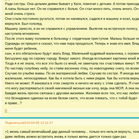
Ради сестры. Она целыми днями бывает у Кати, помогая с детьми. А потом приходи
А папы больше нет. Он не справился с болью. Он стал много пить, очень много. Он
мной очень строга.
Они стали постоянно ругаться, потом он напивался, садился в машину и ехал, куда
вернулся. Был гололед.
Машину занесло, и он не справился с управлением. Вылетев на встречную полосу, 
наступила мгновенно.
После этого маму положили в больницу с сердечным приступом. Малыш больше не 
Однажды он пришел и сказал, что нам пора прощаться. Теперь я знаю его имя, Влади
меня будет ребенок,
сын, и его обязательно будут звать Влад. Маленький кудрявый мальчонка, с огром
Бесшумно иду по серому городу. Вокруг никого. Иногда всплывают картинки моей ж
Тогда я и не знала, что все это было со мной, не замечала тех счастливых минут. Я
По чистому голубому небу, по стаям весенних птиц, по новогоднему снегу, по всему
Скучаю по улыбке мамы. По ее материнской любви. Скучаю по сестре. Я иногда вижу
маленькие, непоседливые. Как бы я хотела быть с ними рядом. Как бы хотела вернут
Никто не может. Я виновата в этих смертях и ничего не могу с этим сделать. Я счи
что могу распоряжаться своей никчемной жизнью как хочу, ведь она МОЯ. А она ок
Каждая жизнь прочно связана с другими жизнями. Жизнями всех тех, кто нас любит
что безнадежно одиноки на всем белом свете, что всем плевать, что с тобой будет 
в праве...?
0
Поделиться
2010-04-05 12:11:27
+1 жизнь самый величайший дар данный человеку... только его нельзя вернуть, толь
даже любовь можно встретить вновь и только жизнь дается только один раз