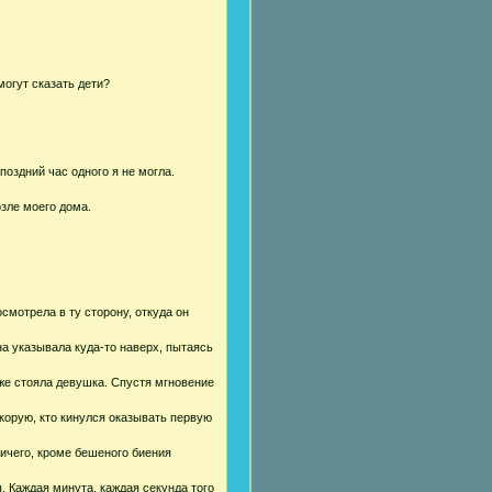
могут сказать дети?
поздний час одного я не могла.
озле моего дома.
смотрела в ту сторону, откуда он
а указывала куда-то наверх, пытаясь
же стояла девушка. Спустя мгновение
скорую, кто кинулся оказывать первую
 ничего, кроме бешеного биения
. Каждая минута, каждая секунда того