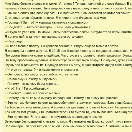
Мне было больно видеть его таким. А теперь? Теперь причиной его слез была я. 
человек в белом халате. Папа поднялся ему на встречу и что-то тихо спросил. В от
– Мы не в силах что-либо сделать. Ее мозг мертв. Вам остается решать: отключить
Отец опустился обратно на стул. Его лицо стало бледным, как мел.
– Господи!!! За что?! – коридор наполнился рыданиями.
– Пойдемте, – тихо сказал врач. – вам надо успокоиться.
Он куда-то увел его. По моим щекам покатились слезы. В груди стало невыносимо 
Я хотела пойти за ними, но малыш меня остановил:
– Нам сюда.
Он ввел меня в палату. На кровати лежала я. Рядом сидела мама и сестра.
Я просидела с ними до утра. В 10:15 все было кончено, мое сердце остановилось. 
Похороны были на новом кладбище. Мы стояли в стороне от всей процессии. Холод
По телу пробежали мурашки. Я посмотрела на пустырь вокруг. Не одного, даже сам
Здесь все было мертвым. Подойдя ближе к месту, я рассмотрела среди толпы Диму
– Что он тут делает? – в недоумении спросила я.
– Он пришел попрощаться с тобой. – ответил он.
– Но почему? Почему он здесь???
– Потому что ты ему была дорога…
– Что?! Нет! Ты ошибаешься!
– Почему? – наивно спросил малыш.
– Потому что он ко мне ни разу не подошел! Потому что я ему не нравлюсь.
– Это не так. Человек не всегда способен понять другого человека. Здесь ошиблась
Ты боялась с ним заговорить. А почему ты думаешь, что он не боялся? Ты делала в
Так как он мог узнать, что нравится тебе? Его пугало то, что ты посмеешься над ег
– Это не честно! Я не знала! – я опустилась на холодную землю.
Ветер еще беспощадней хлестал по лицу. Я смотрела на Диму, который тихо стоял 
Все они пришли проститься со мной. Всем им сейчас было плохо. Я читала на лиц