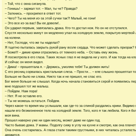
– Той, что с окна сиганула.
– Гонишь! – заржал тот. – Мал, ты че? Правда?
– Заткнись. – прохрипел в ответ тот.
– Чего? Ты на меня из-за этой сучки так?! Малый, не гони!
– Это все из-за вас! Вы ее довели!..
Он ударил первым, завязалась драка. Кто-то достал нож. Но он не отступился.
Спустя несколько минут он медленно упал на холодную землю, покрытую мертвой л
на колени.
– Нет, Господи, что же ты наделал?
Я тщетно пыталась закрыть рукой рану возле сердца. Что может сделать призрак? 
– Боже!!! – дикие крики отразились от темного неба. – Оставь ему жизнь.
Я посмотрела в его глаза. Таких ясных глаз я не видела ни у кого. И как тогда на 
И сейчас он меня видел.
– Дима! – прошептала я. – Держись, умоляю тебя! Ты должен жить!
С его ресниц сорвалась кристальная слеза. – Прости… – еле слышно прошептал то
Больше не было ни слова. Никто так и не пришел, не спас его.
Бог меня больше не слышал. Когда ночь начала становиться серой и появились пер
мне подошел тот же малыш.
– Пойдем. Нам пора!
– Нет. Я не оставлю его.
– Ты не можешь остаться. Пойдем.
Через какое-то время мы услышали, как где-то за спиной раздались крики. Видимо
нашли его безжизненное тело на холодной земле. Того, кого я так любила. Кого я бо
моя вина.
Прошел наверно уже ни один месяц, может даже ни один год.
Часто бываю дома. У мамы. Подолгу сижу в углу на кухне и смотрю, как она плачет 
Она очень состарилась. А глаза стали такими грустными, в них читалась усталость.
держится.