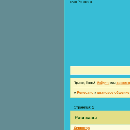
клан Ренесанс
Привет, Гость!
Войдите
или
зарегист
»
Ренесанс
»
клановое общение
Страница:
1
Рассказы
Хешшкор