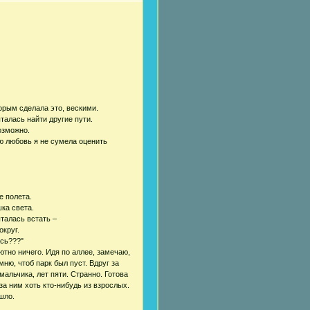
орым сделала это, вескими.
талась найти другие пути.
озможно.
ю любовь я не сумела оценить
е полета.
ка света.
талась встать –
округ.
ась???"
ютно ничего. Идя по аллее, замечаю,
ню, чтоб парк был пуст. Вдруг за
альчика, лет пяти. Странно. Готова
 за ним хоть кто-нибудь из взрослых.
шло.