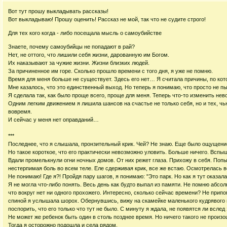
Вот тут прошу выкладывать рассказы!
Вот выкладываю! Прошу оценить! Рассказ не мой, так что не судите строго!
Для тех кого когда - либо посещала мысль о самоубийстве
Знаете, почему самоубийцы не попадают в рай?
Нет, не оттого, что лишили себя жизни, дарованную им Богом.
Их наказывают за чужие жизни. Жизни близких людей.
За причиненное им горе. Сколько прошло времени с того дня, я уже не помню.
Время для меня больше не существует. Здесь его нет… Я считала причины, по кот
Мне казалось, что это единственный выход. Но теперь я понимаю, что просто не пы
Я сделала так, как было проще всего, проще для меня. Теперь что-то изменить нев
Одним легким движением я лишила шансов на счастье не только себя, но и тех, чь
вовремя.
И сейчас у меня нет оправданий…
***
Последнее, что я слышала, пронзительный крик. Чей? Не знаю. Еще было ощущени
Но такое короткое, что его практически невозможно уловить. Больше ничего. Вспыш
Вдали промелькнули огни ночных домов. От них режет глаза. Прихожу в себя. Попы
нестерпимая боль во всем теле. Еле сдерживая крик, все же встаю. Осмотрелась в
Не понимаю! Где я?! Пройдя пару шагов, я понимаю: "Это парк. Но как я тут оказал
Я не могла что-либо понять. Весь день как будто выпал из памяти. Не помню абсол
что вокруг нет ни одного прохожего. Интересно, сколько сейчас времени? Не припом
спиной я услышала шорох. Обернувшись, вижу на скамейке маленького кудрявого м
поспорить, что его только что тут не было. С минуту я ждала, не появятся ли вслед
Не может же ребенок быть один в столь позднее время. Но ничего такого не произо
Тогда я осторожно подошла и села рядом.