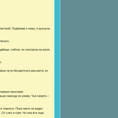
иствой. Подбежав к нему, я рухнула
Ничего.
кладбище, сейчас он смотрела на меня.
т.
вые лучи бесцветного рассвета, ко
 первые прохожие
льше никогда не увижу. Чья смерть –
в темноте. Пока никто не видит.
 От слез и горя. Но она все еще