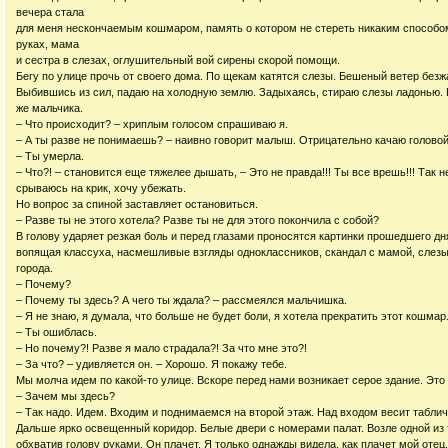
вечера стала
для меня нескончаемым кошмаром, память о котором не стереть никаким способом
руках, мама
и сестра в слезах, оглушительный вой сирены скорой помощи.
Бегу по улице прочь от своего дома. По щекам катятся слезы. Бешеный ветер безжа
Выбившись из сил, падаю на холодную землю. Задыхаясь, стираю слезы ладонью. 
же мальчика.
– Что происходит? – хриплым голосом спрашиваю я.
– А ты разве не понимаешь? – наивно говорит малыш. Отрицательно качаю головой
– Ты умерла.
– Что?! – становится еще тяжелее дышать, – Это не правда!!! Ты все врешь!!! Так 
срываюсь на крик, хочу убежать.
Но вопрос за спиной заставляет остановиться.
– Разве ты не этого хотела? Разве ты не для этого покончила с собой?
В голову ударяет резкая боль и перед глазами проносятся картинки прошедшего дн
вопящая классуха, насмешливые взгляды одноклассников, скандал с мамой, слезы
города.
– Почему?
– Почему ты здесь? А чего ты ждала? – рассмеялся мальчишка.
– Я не знаю, я думала, что больше не будет боли, я хотела прекратить этот кошмар
– Ты ошиблась.
– Но почему?! Разве я мало страдала?! За что мне это?!
– За что? – удивляется он. – Хорошо. Я покажу тебе.
Мы молча идем по какой-то улице. Вскоре перед нами возникает серое здание. Это
– Зачем мы здесь?
– Так надо. Идем. Входим и поднимаемся на второй этаж. Над входом весит таблич
Дальше ярко освещенный коридор. Белые двери с номерами палат. Возле одной из т
обхватив голову руками. Он плачет. Я только однажды видела, как плачет мой отец.