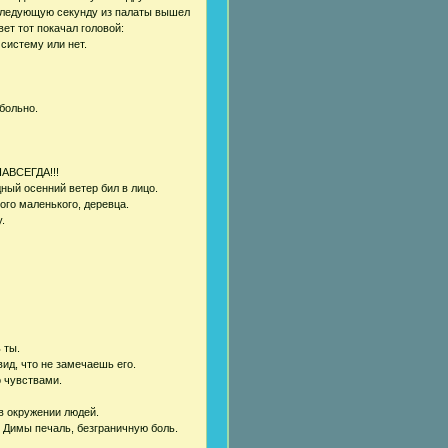
В следующую секунду из палаты вышел
вет тот покачал головой:
 систему или нет.
больно.
НАВСЕГДА!!!
ный осенний ветер бил в лицо.
ого маленького, деревца.
.
 ты.
ид, что не замечаешь его.
о чувствами.
в окружении людей.
е Димы печаль, безграничную боль.