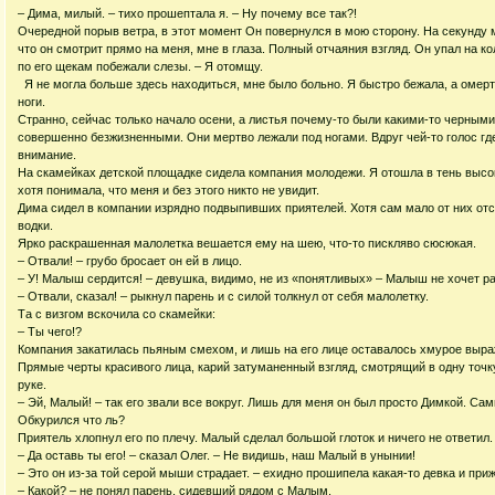
– Дима, милый. – тихо прошептала я. – Ну почему все так?!
Очередной порыв ветра, в этот момент Он повернулся в мою сторону. На секунду 
что он смотрит прямо на меня, мне в глаза. Полный отчаяния взгляд. Он упал на к
по его щекам побежали слезы. – Я отомщу.
Я не могла больше здесь находиться, мне было больно. Я быстро бежала, а омер
ноги.
Странно, сейчас только начало осени, а листья почему-то были какими-то черными
совершенно безжизненными. Они мертво лежали под ногами. Вдруг чей-то голос гд
внимание.
На скамейках детской площадке сидела компания молодежи. Я отошла в тень высок
хотя понимала, что меня и без этого никто не увидит.
Дима сидел в компании изрядно подвыпивших приятелей. Хотя сам мало от них отс
водки.
Ярко раскрашенная малолетка вешается ему на шею, что-то пискляво сюсюкая.
– Отвали! – грубо бросает он ей в лицо.
– У! Малыш сердится! – девушка, видимо, не из «понятливых» – Малыш не хочет р
– Отвали, сказал! – рыкнул парень и с силой толкнул от себя малолетку.
Та с визгом вскочила со скамейки:
– Ты чего!?
Компания закатилась пьяным смехом, и лишь на его лице оставалось хмурое выра
Прямые черты красивого лица, карий затуманенный взгляд, смотрящий в одну точку,
руке.
– Эй, Малый! – так его звали все вокруг. Лишь для меня он был просто Димкой. С
Обкурился что ль?
Приятель хлопнул его по плечу. Малый сделал большой глоток и ничего не ответил.
– Да оставь ты его! – сказал Олег. – Не видишь, наш Малый в унынии!
– Это он из-за той серой мыши страдает. – ехидно прошипела какая-то девка и приж
– Какой? – не понял парень, сидевший рядом с Малым.