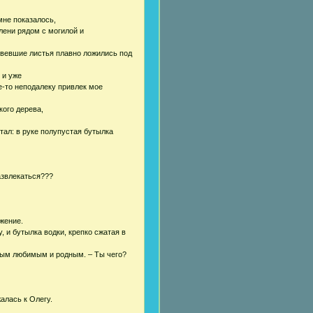
мне показалось,
олени рядом с могилой и
твевшие листья плавно ложились под
 и уже
е-то неподалеку привлек мое
ого дерева,
тал: в руке полупустая бутылка
азвлекаться???
жение.
 и бутылка водки, крепко сжатая в
амым любимым и родным. – Ты чего?
алась к Олегу.