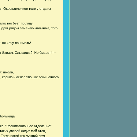
. Окровавленное тело у отца на
лостно бьет по лицу.
Вдруг рядом замечаю мальчика, того
: не хочу понимать!
не бывает. Слышишь?! Не бывает!!! –
я: школа,
, карниз и ослепляющие огни ночного
.
 больница.
ка: "Реанимационное отделение".
аких дверей сидит мой отец,
 Тогда погиб его лучший друг.