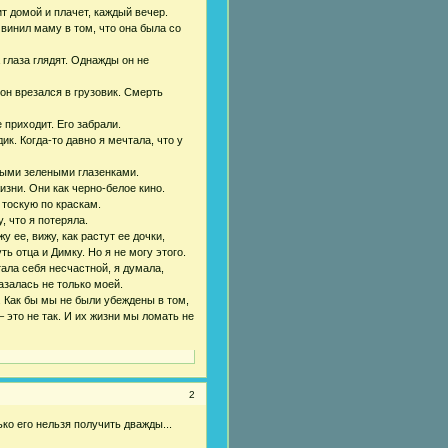
т домой и плачет, каждый вечер.
 винил маму в том, что она была со
 глаза глядят. Однажды он не
он врезался в грузовик. Смерть
приходит. Его забрали.
к. Когда-то давно я мечтала, что у
ными зелеными глазенками.
изни. Они как черно-белое кино.
 тоскую по краскам.
, что я потеряла.
 ее, вижу, как растут ее дочки,
ь отца и Димку. Но я не могу этого.
тала себя несчастной, я думала,
азалась не только моей.
. Как бы мы не были убеждены в том,
– это не так. И их жизни мы ломать не
2
ко его нельзя получить дважды...