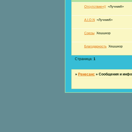
Отсутствие=((
=ЛучникК=
A.I.O.N
=ЛучникК=
Союзы
Хешшкор
Благодарность
Хешшкор
Страница:
1
»
Ренесанс
»
Сообщения и инф