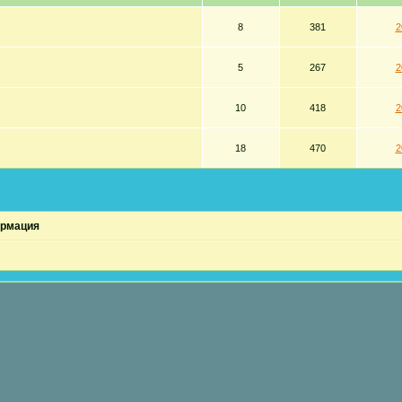
8
381
2
5
267
2
10
418
2
18
470
2
ормация