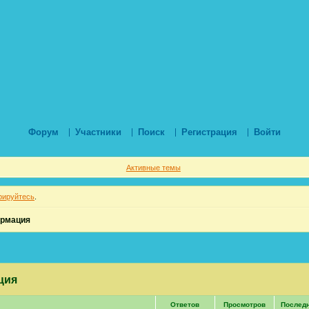
Форум
Участники
Поиск
Регистрация
Войти
Активные темы
рируйтесь
.
ормация
ция
Ответов
Просмотров
Послед