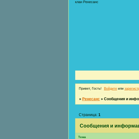
клан Ренесанс
Привет, Гость!
Войдите
или
зарегист
»
Ренесанс
»
Сообщения и инф
Страница:
1
Сообщения и информа
Тема