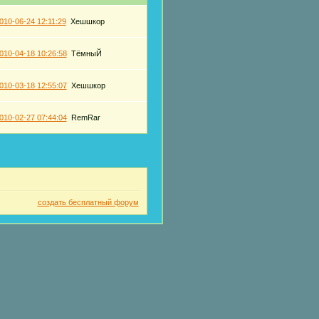
010-06-24 12:11:29
Хешшкор
010-04-18 10:26:58
ТёмныЙ
010-03-18 12:55:07
Хешшкор
010-02-27 07:44:04
RemRar
создать бесплатный форум