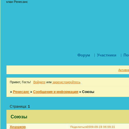
клан Ренесанс
Форум
Участники
По
Активн
Привет, Гость!
Войдите
или
зарегистрируйтесь
.
»
Ренесанс
»
Сообщения и информация
»
Союзы
Страница:
1
Союзы
Хешшкор
Поделиться
2009-09-19 06:09:31