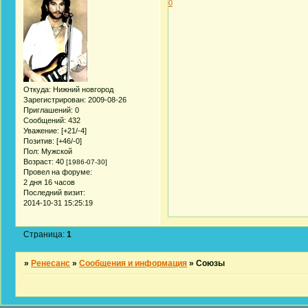
0
Откуда:
Нижний новгород
Зарегистрирован
: 2009-08-26
Приглашений:
0
Сообщений:
432
Уважение:
[+21/-4]
Позитив:
[+46/-0]
Пол:
Мужской
Возраст:
40
[1986-07-30]
Провел на форуме:
2 дня 16 часов
Последний визит:
2014-10-31 15:25:19
Страница:
1
»
Ренесанс
»
Сообщения и информация
»
Союзы