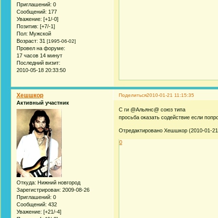
Приглашений:
0
Сообщений:
177
Уважение:
[+1/-0]
Позитив:
[+7/-1]
Пол:
Мужской
Возраст:
31
[1995-06-02]
Провел на форуме:
17 часов 14 минут
Последний визит:
2010-05-18 20:33:50
Хешшкор
Поделиться
2010-01-21 11:15:35
Активный участник
С ги @Альянс@ союз типа
просьба оказать содействие если поп
Отредактировано Хешшкор (2010-01-21 
0
Откуда:
Нижний новгород
Зарегистрирован
: 2009-08-26
Приглашений:
0
Сообщений:
432
Уважение:
[+21/-4]