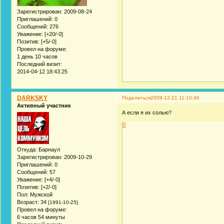
Зарегистрирован
: 2009-08-24
Приглашений:
0
Сообщений:
276
Уважение:
[+20/-0]
Позитив:
[+5/-0]
Провел на форуме:
1 день 10 часов
Последний визит:
2014-04-12 18:43:25
DARKSKY
Поделиться
2009-12-21 11:10:46
Активный участник
А если я их солью?
0
Откуда:
Барнаyл
Зарегистрирован
: 2009-10-29
Приглашений:
0
Сообщений:
57
Уважение:
[+4/-0]
Позитив:
[+2/-0]
Пол:
Мужской
Возраст:
34
[1991-10-25]
Провел на форуме:
6 часов 54 минуты