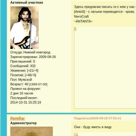
Активный участник
Здесь предлагаю писать ги с кем у нас
[AnisiS] - с латыни переводится - кровь
NeroCraft
~ANTANTA~
0
Откуда:
Нижний новгород
Зарегистрирован
: 2009-08-26
Приглашений:
0
Сообщений:
432
Уважение:
[+21/-4]
Позитив:
[+46/-0]
Пол:
Мужской
Возраст:
40
[1986-07-30]
Провел на форуме:
2 дня 16 часов
Последний визит:
2014-10-31 15:25:19
RemRar
Поделиться
2009-09-19 07:54:41
Администратор
Оки - буду иметь в виду
+1